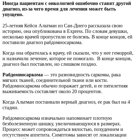
Иногда пациентам с онкологией ошибочно ставят другой
диагноз, из-за чего время для лечения может быть
упущено.
25-летняя Кейси Альтман из Сан-Диего рассказала
свою
историю, она опубликована в Express. По словам девушки,
несколько врачей пропустили ее болезнь. В конце концов, ей
поставили диагноз рабдомиосаркома.
Когда она обратилась к врачу, ей сказали, что у нее геморрой,
и назначили лечение, которое не помогало. В конце концов,
диагноз был поставлен, но слишком поздно.
Рабдомиосаркома
— это разновидность саркомы, рака
мягких тканей, соединительной ткани или кости.
Рабдомиосаркома обычно поражает детей, и ее пятилетняя
выживаемость составляет около 20 процентов.
Когда Альтман постаивали верный диагноз, ее рак был на 4
стадии.
Рабдомиосаркома изначально напоминает плотную
безболезненную шишку, увеличивающуюся в размерах.
Процесс может сопровождаться вялостью, похудением и
отсутствием аппетита. Симптомы зависят от локализации