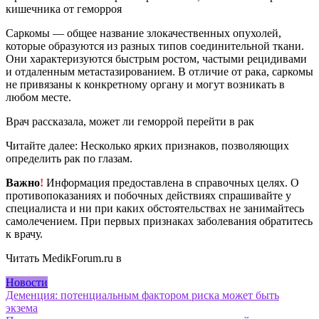
кишечника от геморроя
Саркомы — общее название злокачественных опухолей,
которые образуются из разных типов соединительной ткани.
Они характеризуются быстрым ростом, частыми рецидивами
и отдаленным метастазированием. В отличие от рака, саркомы
не привязаны к конкретному органу и могут возникать в
любом месте.
Врач рассказала, может ли геморрой перейти в рак
Читайте далее: Несколько ярких признаков, позволяющих
определить рак по глазам.
Важно
!
Информация предоставлена в справочных целях. О
противопоказаниях и побочных действиях спрашивайте у
специалиста и ни при каких обстоятельствах не занимайтесь
самолечением. При первых признаках заболевания обратитесь
к врачу.
Читать MedikForum.ru в
Новости
Навигация
Деменция: потенциальным фактором риска может быть
экзема
по