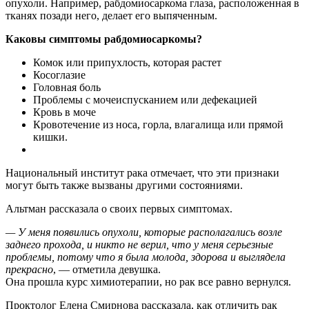
опухоли. Например, рабдомиосаркома глаза, расположенная в
тканях позади него, делает его выпяченным.
Каковы симптомы рабдомиосаркомы?
Комок или припухлость, которая растет
Косоглазие
Головная боль
Проблемы с мочеиспусканием или дефекацией
Кровь в моче
Кровотечение из носа, горла, влагалища или прямой
кишки.
Национальный институт рака отмечает, что эти признаки
могут быть также вызваны другими состояниями.
Альтман рассказала о своих первых симптомах.
— У меня появились опухоли, которые располагались возле
заднего прохода, и никто не верил, что у меня серьезные
проблемы, потому что я была молода, здорова и выглядела
прекрасно
, — отметила девушка.
Она прошла курс химиотерапии, но рак все равно вернулся.
Проктолог Елена Смирнова рассказала, как отличить рак