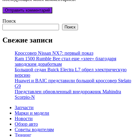
Поиск
Поиск
Свежие записи
Кроссовер Nissan NX7: первый показ
Ram 1500 Rumble Bee стал еще «злее» благодаря
заводским доработкам
Большой седан Buick Electra L7 обрел электрическую
версию
Huawei и BAIC представили большой кроссовер Stelato
G9
Представлен обновленный внедорожник Mahindra
Scorpio-N
Запчасти
Марки и модели
Новости
Обзор авто
Советы водителям
Тюнинг