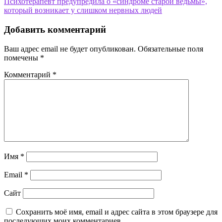
Психотерапевт предупредила о «синдроме старой ведьмы»,
записям
который возникает у слишком нервных людей
Добавить комментарий
Ваш адрес email не будет опубликован.
Обязательные поля
помечены
*
Комментарий
*
Имя
*
Email
*
Сайт
Сохранить моё имя, email и адрес сайта в этом браузере для
последующих моих комментариев.