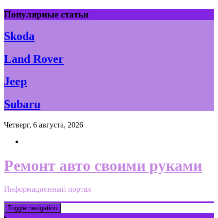
Skip
Популярные статьи
to
content
Skoda
Land Rover
Jeep
Subaru
Четверг, 6 августа, 2026
Ремонт авто своими руками
Информационный портал
Toggle navigation