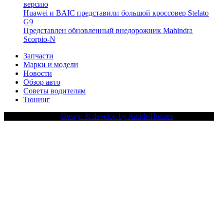
версию
Huawei и BAIC представили большой кроссовер Stelato
G9
Представлен обновленный внедорожник Mahindra
Scorpio-N
Запчасти
Марки и модели
Новости
Обзор авто
Советы водителям
Тюнинг
Copy Right Text |
Design & develop by AmpleThemes