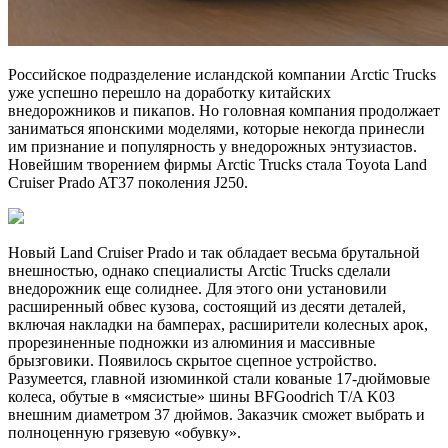
Российское подразделение исландской компании Arctic Trucks
уже успешно перешло на доработку китайских
внедорожников и пикапов. Но головная компания продолжает
заниматься японскими моделями, которые некогда принесли
им признание и популярность у внедорожных энтузиастов.
Новейшим творением фирмы Arctic Trucks стала Toyota Land
Cruiser Prado AT37 поколения J250.
Новый Land Cruiser Prado и так обладает весьма брутальной
внешностью, однако специалисты Arctic Trucks сделали
внедорожник еще солиднее. Для этого они установили
расширенный обвес кузова, состоящий из десяти деталей,
включая накладки на бамперах, расширители колесных арок,
прорезиненные подножки из алюминия и массивные
брызговики. Появилось скрытое сцепное устройство.
Разумеется, главной изюминкой стали кованые 17-дюймовые
колеса, обутые в «мясистые» шины BFGoodrich T/A K03
внешним диаметром 37 дюймов. Заказчик сможет выбрать и
полноценную грязевую «обувку».