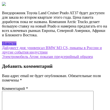
Внедорожник Toyota Land Cruiser Prado AT37 будет доступен
для заказа во втором квартале этого года. Цена пакета
доработок пока не названа. Компания Arctic Trucks делает
большую ставку на новый Prado и намерена предлагать его на
всех ключевых рынках Европы, Северной Америки, Африки
и Ближнего Востока.
Новости
Навигация
Дайджест дня: универсал BMW M3 CS, пикапы в России и
другие события индустрии
по
Электромобиль Атом: показан предсерийный образец
записям
Добавить комментарий
Ваш адрес email не будет опубликован.
Обязательные поля
помечены
*
Комментарий
*