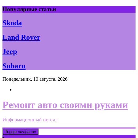
Skip
Популярные статьи
to
content
Skoda
Land Rover
Jeep
Subaru
Понедельник, 10 августа, 2026
Ремонт авто своими руками
Информационный портал
Toggle navigation