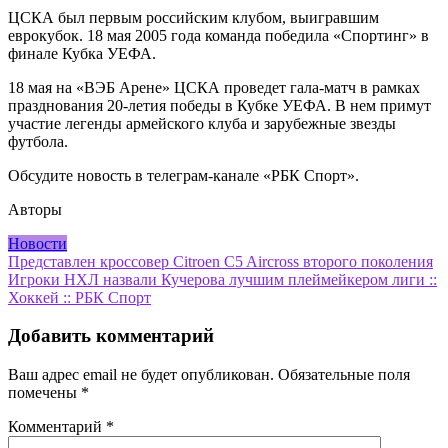
ЦСКА был первым российским клубом, выигравшим
еврокубок. 18 мая 2005 года команда победила «Спортинг» в
финале Кубка УЕФА.
18 мая на «ВЭБ Арене» ЦСКА проведет гала-матч в рамках
празднования 20-летия победы в Кубке УЕФА. В нем примут
участие легенды армейского клуба и зарубежные звезды
футбола.
Обсудите новость в телеграм-канале «РБК Спорт».
Авторы
Новости
Навигация
Представлен кроссовер Citroen C5 Aircross второго поколения
Игроки НХЛ назвали Кучерова лучшим плеймейкером лиги ::
по
Хоккей :: РБК Спорт
записям
Добавить комментарий
Ваш адрес email не будет опубликован.
Обязательные поля
помечены
*
Комментарий
*