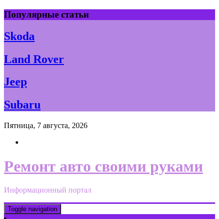
Skip
Популярные статьи
to
content
Skoda
Land Rover
Jeep
Subaru
Пятница, 7 августа, 2026
Ремонт авто своими руками
Информационный портал
Toggle navigation