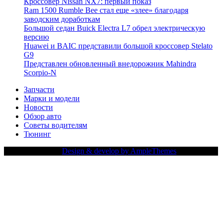
Кроссовер Nissan NX7: первый показ
Ram 1500 Rumble Bee стал еще «злее» благодаря
заводским доработкам
Большой седан Buick Electra L7 обрел электрическую
версию
Huawei и BAIC представили большой кроссовер Stelato
G9
Представлен обновленный внедорожник Mahindra
Scorpio-N
Запчасти
Марки и модели
Новости
Обзор авто
Советы водителям
Тюнинг
Copy Right Text |
Design & develop by AmpleThemes