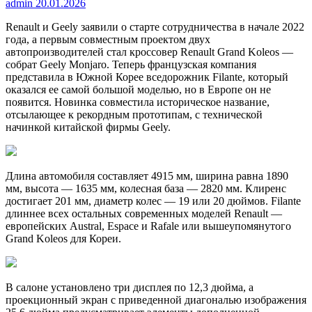
admin
20.01.2026
Renault и Geely заявили о старте сотрудничества в начале 2022
года, а первым совместным проектом двух
автопроизводителей стал кроссовер Renault Grand Koleos —
собрат Geely Monjaro. Теперь французская компания
представила в Южной Корее вседорожник Filante, который
оказался ее самой большой моделью, но в Европе он не
появится. Новинка совместила историческое название,
отсылающее к рекордным прототипам, с технической
начинкой китайской фирмы Geely.
Длина автомобиля составляет 4915 мм, ширина равна 1890
мм, высота — 1635 мм, колесная база — 2820 мм. Клиренс
достигает 201 мм, диаметр колес — 19 или 20 дюймов. Filante
длиннее всех остальных современных моделей Renault —
европейских Austral, Espace и Rafale или вышеупомянутого
Grand Koleos для Кореи.
В салоне установлено три дисплея по 12,3 дюйма, а
проекционный экран с приведенной диагональю изображения