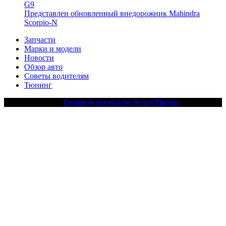
G9
Представлен обновленный внедорожник Mahindra
Scorpio-N
Запчасти
Марки и модели
Новости
Обзор авто
Советы водителям
Тюнинг
Copy Right Text |
Design & develop by AmpleThemes