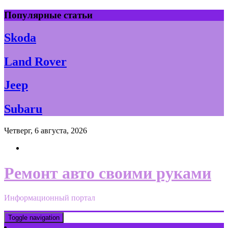
Skip
Популярные статьи
to
content
Skoda
Land Rover
Jeep
Subaru
Четверг, 6 августа, 2026
Ремонт авто своими руками
Информационный портал
Toggle navigation