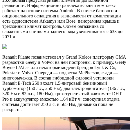
25,6 дюйма предусматривает элементы дополненной
реальности. Информационно-развлекательный комплекс
работает на основе системы Android. В списке базового и
опционального оснащения в зависимости от комплектации
есть аудиосистема Arkamys или Bose, панорамная крыша и
трехзонный климат-контроль. Объем багажника со
сложенными спинками заднего ряда увеличивается с 633 до
2071 л.
Renault Filante позаимствовал у Grand Koleos платформу CMA
разработки Geely и Volvo: на ней построены, к примеру, Geely
Boyue L/Atlas или некоторые модели брендов Lynk & Co,
Polestar и Volvo. Спереди — подвеска McPherson, сзади —
многорычажка. В состав гибридной силовой установки
Renault E-Tech 250 входят 1,5-литровый бензиновый
турбомотор (150 л.с., 250 Нм), два электродвигателя (136 л.с.,
320 Нм и 82 л.с., 180 Нм), трехступенчатый «автомат» DHT
Pro и аккумулятор емкостью 1,64 кВт⋅ч: совокупная отдача
системы достигает 250 л.с. и 565 Нм, динамика пока не
раскрыта.