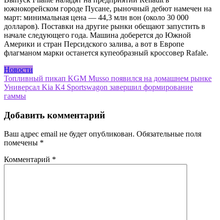
южнокорейском городе Пусане, рыночный дебют намечен на
март: минимальная цена — 44,3 млн вон (около 30 000
долларов). Поставки на другие рынки обещают запустить в
начале следующего года. Машина доберется до Южной
Америки и стран Персидского залива, а вот в Европе
флагманом марки останется купеобразный кроссовер Rafale.
Новости
Навигация
Топливный пикап KGM Musso появился на домашнем рынке
Универсал Kia K4 Sportswagon завершил формирование
по
гаммы
записям
Добавить комментарий
Ваш адрес email не будет опубликован.
Обязательные поля
помечены
*
Комментарий
*