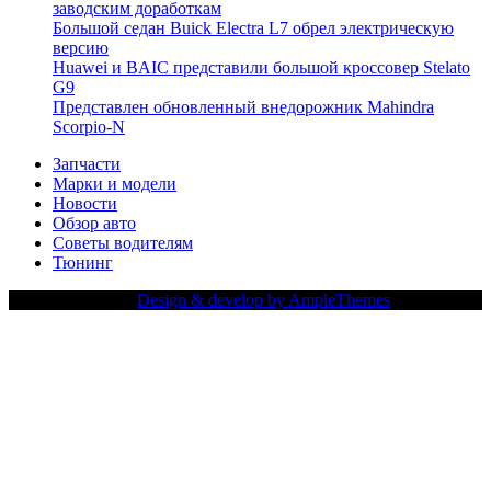
заводским доработкам
Большой седан Buick Electra L7 обрел электрическую
версию
Huawei и BAIC представили большой кроссовер Stelato
G9
Представлен обновленный внедорожник Mahindra
Scorpio-N
Запчасти
Марки и модели
Новости
Обзор авто
Советы водителям
Тюнинг
Copy Right Text |
Design & develop by AmpleThemes