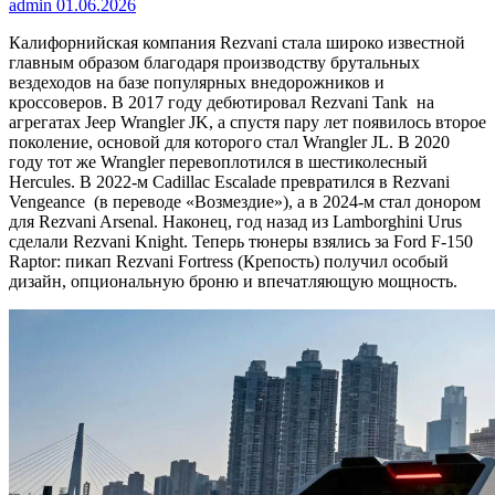
admin
01.06.2026
Калифорнийская компания Rezvani стала широко известной
главным образом благодаря производству брутальных
вездеходов на базе популярных внедорожников и
кроссоверов. В 2017 году дебютировал Rezvani Tank на
агрегатах Jeep Wrangler JK, а спустя пару лет появилось второе
поколение, основой для которого стал Wrangler JL. В 2020
году тот же Wrangler перевоплотился в шестиколесный
Hercules. В 2022-м Cadillac Escalade превратился в Rezvani
Vengeance (в переводе «Возмездие»), а в 2024-м стал донором
для Rezvani Arsenal. Наконец, год назад из Lamborghini Urus
сделали Rezvani Knight. Теперь тюнеры взялись за Ford F-150
Raptor: пикап Rezvani Fortress (Крепость) получил особый
дизайн, опциональную броню и впечатляющую мощность.