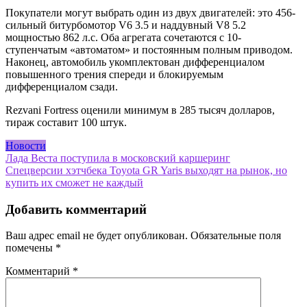
Покупатели могут выбрать один из двух двигателей: это 456-
сильный битурбомотор V6 3.5 и наддувный V8 5.2
мощностью 862 л.с. Оба агрегата сочетаются с 10-
ступенчатым «автоматом» и постоянным полным приводом.
Наконец, автомобиль укомплектован дифференциалом
повышенного трения спереди и блокируемым
дифференциалом сзади.
Rezvani Fortress оценили минимум в 285 тысяч долларов,
тираж составит 100 штук.
Новости
Навигация
Лада Веста поступила в московский каршеринг
Спецверсии хэтчбека Toyota GR Yaris выходят на рынок, но
по
купить их сможет не каждый
записям
Добавить комментарий
Ваш адрес email не будет опубликован.
Обязательные поля
помечены
*
Комментарий
*