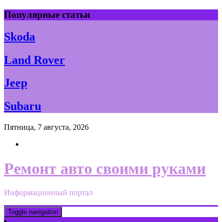
Skip
Популярные статьи
to
content
Skoda
Land Rover
Jeep
Subaru
Пятница, 7 августа, 2026
Ремонт авто своими руками
Информационный портал
Toggle navigation