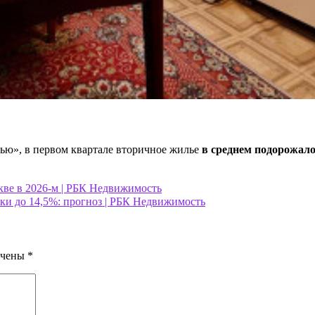
ю», в первом квартале вторичное жилье
в среднем подорожало
кве в 2026-м | РБК Недвижимость
вки до 14,5%: прогноз | РБК Недвижимость
ечены
*