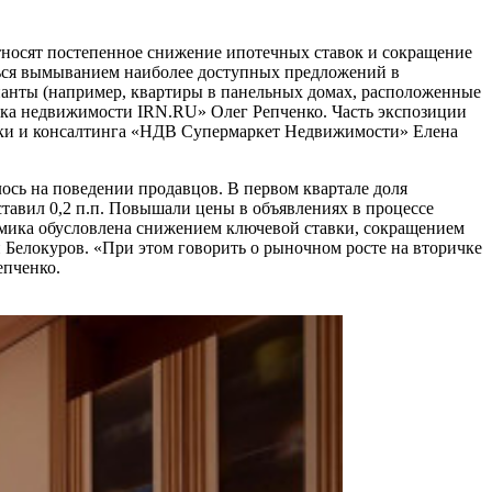
относят постепенное снижение ипотечных ставок и сокращение
ться вымыванием наиболее доступных предложений в
ианты (например, квартиры в панельных домах, расположенные
ынка недвижимости IRN.RU» Олег Репченко. Часть экспозиции
итики и консалтинга «НДВ Супермаркет Недвижимости» Елена
лось на поведении продавцов. В первом квартале доля
оставил 0,2 п.п. Повышали цены в объявлениях в процессе
инамика обусловлена снижением ключевой ставки, сокращением
Белокуров. «При этом говорить о рыночном росте на вторичке
епченко.