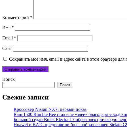
Комментарий
*
Имя
*
Email
*
Сайт
Сохранить моё имя, email и адрес сайта в этом браузере д
Поиск
Поиск
Свежие записи
Кроссовер Nissan NX7: первый показ
Ram 1500 Rumble Bee стал еще «злее» благодаря заводск
Большой седан Buick Electra L7 обрел электрическую вер
Huawei и BAIC представили большой кроссовер Stelato G