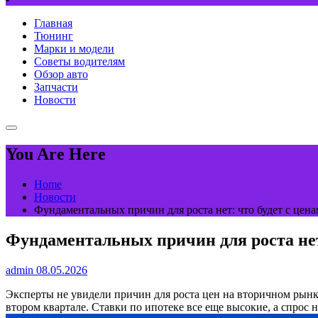
Главная
Тюнинг
Марки и модели
Советы водителям
Обзор авто
Запчасти
Новости
You Are Here
Home
Новости
Фундаментальных причин для роста нет: что будет с цен
Фундаментальных причин для роста нет
admin
08.05.2026
Эксперты не увидели причин для роста цен на вторичном ры
втором квартале. Ставки по ипотеке все еще высокие, а спрос 