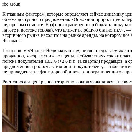
rbc.group
К главным факторам, которые определяют сейчас динамику цен
объема доступного предложения. «Основной прирост цен в пе
недорогом сегменте. На фоне ограниченного бюджета покупате
на юге и востоке города), что влияет на общую статистику»,
вторичного рынка находится на рынке аренды, на котором все
Чегодаева.
По оценкам «Яндекс Недвижимости», число предлагаемых лотов 
продавцов, которые снижают цены, в объявлениях сократилась н
поиска покупателей 13,2% (+2,6 п.п. за квартал) продавцов, а
предложения и ростом активности покупателей», — пояснил к
не приходится: на фоне дорогой ипотеки и ограниченного сп
Рост спроса и цен: рынок вторичного жилья оживился в первом