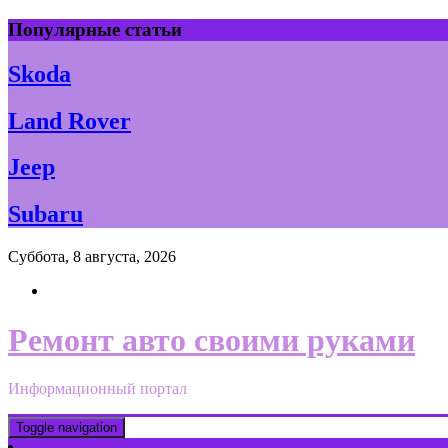
Skip
Популярные статьи
to
content
Skoda
Land Rover
Jeep
Subaru
Суббота, 8 августа, 2026
Ремонт авто своими руками
Информационный портал
Toggle navigation