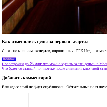
Как изменились цены за первый квартал
Согласно мнениям экспертов, опрошенных «РБК Недвижимость
Новости
Навигация
Новостройки до ₽5 млн: что можно купить за эти деньги в Мос
Что будет со ставкой по ипотеке после снижения ключевой ста
по
записям
Добавить комментарий
Ваш адрес email не будет опубликован.
Обязательные поля пом