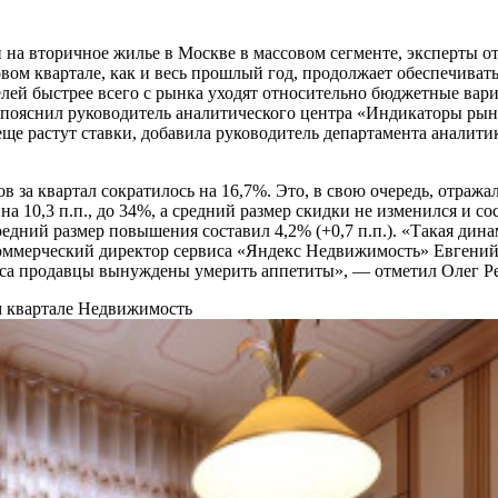
 на вторичное жилье в Москве в массовом сегменте, эксперты 
рвом квартале, как и весь прошлый год, продолжает обеспечива
лей быстрее всего с рынка уходят относительно бюджетные вар
 — пояснил руководитель аналитического центра «Индикаторы р
 еще растут ставки, добавила руководитель департамента анал
за квартал сократилось на 16,7%. Это, в свою очередь, отража
а 10,3 п.п., до 34%, а средний размер скидки не изменился и с
 средний размер повышения составил 4,2% (+0,7 п.п.). «Такая д
оммерческий директор сервиса «Яндекс Недвижимость» Евгений 
роса продавцы вынуждены умерить аппетиты», — отметил Олег Р
 квартале
Недвижимость