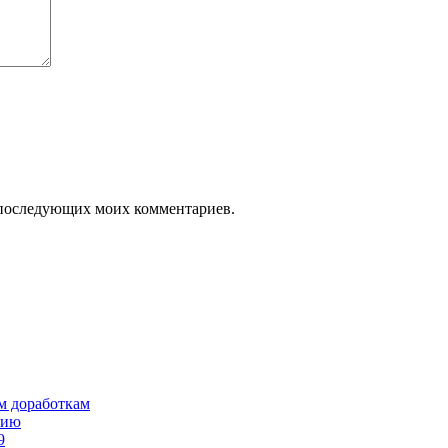
ля последующих моих комментариев.
им доработкам
сию
9