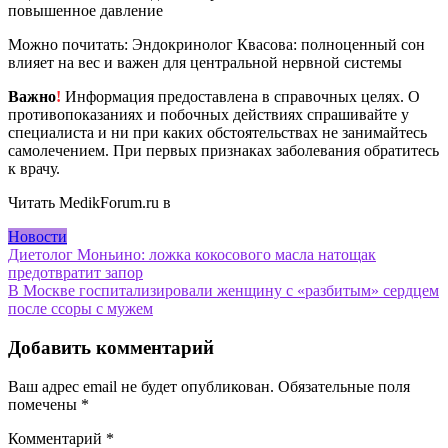
повышенное давление
Можно почитать: Эндокринолог Квасова: полноценный сон
влияет на вес и важен для центральной нервной системы
Важно
!
Информация предоставлена в справочных целях. О
противопоказаниях и побочных действиях спрашивайте у
специалиста и ни при каких обстоятельствах не занимайтесь
самолечением. При первых признаках заболевания обратитесь
к врачу.
Читать MedikForum.ru в
Новости
Навигация
Диетолог Моньино: ложка кокосового масла натощак
предотвратит запор
по
В Москве госпитализировали женщину с «разбитым» сердцем
записям
после ссоры с мужем
Добавить комментарий
Ваш адрес email не будет опубликован.
Обязательные поля
помечены
*
Комментарий
*