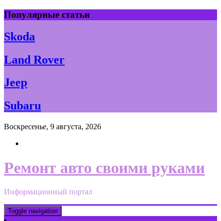
Skip
Популярные статьи
to
content
Skoda
Land Rover
Jeep
Subaru
Воскресенье, 9 августа, 2026
Ремонт авто своими руками
Информационный портал
Toggle navigation