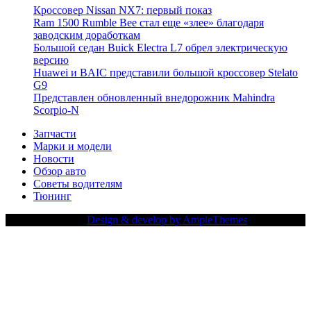
Кроссовер Nissan NX7: первый показ
Ram 1500 Rumble Bee стал еще «злее» благодаря
заводским доработкам
Большой седан Buick Electra L7 обрел электрическую
версию
Huawei и BAIC представили большой кроссовер Stelato
G9
Представлен обновленный внедорожник Mahindra
Scorpio-N
Запчасти
Марки и модели
Новости
Обзор авто
Советы водителям
Тюнинг
Copy Right Text |
Design & develop by AmpleThemes