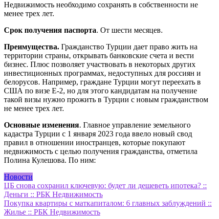
Недвижимость необходимо сохранять в собственности не
менее трех лет.
Срок получения паспорта
. От шести месяцев.
Преимущества.
Гражданство Турции дает право жить на
территории страны, открывать банковские счета и вести
бизнес. Плюс позволяет участвовать в некоторых других
инвестиционных программах, недоступных для россиян и
белорусов. Например, граждане Турции могут переехать в
США по визе Е-2, но для этого кандидатам на получение
такой визы нужно прожить в Турции с новым гражданством
не менее трех лет.
Основные изменения
. Главное управление земельного
кадастра Турции с 1 января 2023 года ввело новый свод
правил в отношении иностранцев, которые покупают
недвижимость с целью получения гражданства, отметила
Полина Кулешова. По ним:
Новости
Навигация
ЦБ снова сохранил ключевую: будет ли дешеветь ипотека? ::
Деньги :: РБК Недвижимость
по
Покупка квартиры с маткапиталом: 6 главных заблуждений ::
записям
Жилье :: РБК Недвижимость