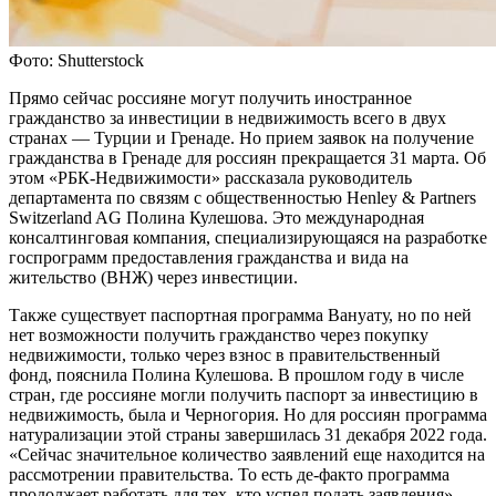
Фото: Shutterstock
Прямо сейчас россияне могут получить иностранное
гражданство за инвестиции в недвижимость всего в двух
странах — Турции и Гренаде. Но прием заявок на получение
гражданства в Гренаде для россиян прекращается 31 марта. Об
этом «РБК-Недвижимости» рассказала руководитель
департамента по связям с общественностью Henley & Partners
Switzerland AG Полина Кулешова. Это международная
консалтинговая компания, специализирующаяся на разработке
госпрограмм предоставления гражданства и вида на
жительство (ВНЖ) через инвестиции.
Также существует паспортная программа Вануату, но по ней
нет возможности получить гражданство через покупку
недвижимости, только через взнос в правительственный
фонд, пояснила Полина Кулешова. В прошлом году в числе
стран, где россияне могли получить паспорт за инвестицию в
недвижимость, была и Черногория. Но для россиян программа
натурализации этой страны завершилась 31 декабря 2022 года.
«Сейчас значительное количество заявлений еще находится на
рассмотрении правительства. То есть де-факто программа
продолжает работать для тех, кто успел подать заявления», —