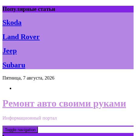
Skip
Популярные статьи
to
content
Skoda
Land Rover
Jeep
Subaru
Пятница, 7 августа, 2026
Ремонт авто своими руками
Информационный портал
Toggle navigation