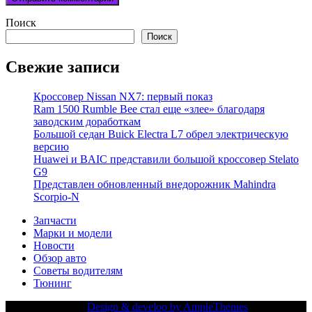
Поиск
Поиск
Свежие записи
Кроссовер Nissan NX7: первый показ
Ram 1500 Rumble Bee стал еще «злее» благодаря
заводским доработкам
Большой седан Buick Electra L7 обрел электрическую
версию
Huawei и BAIC представили большой кроссовер Stelato
G9
Представлен обновленный внедорожник Mahindra
Scorpio-N
Запчасти
Марки и модели
Новости
Обзор авто
Советы водителям
Тюнинг
Copy Right Text |
Design & develop by AmpleThemes