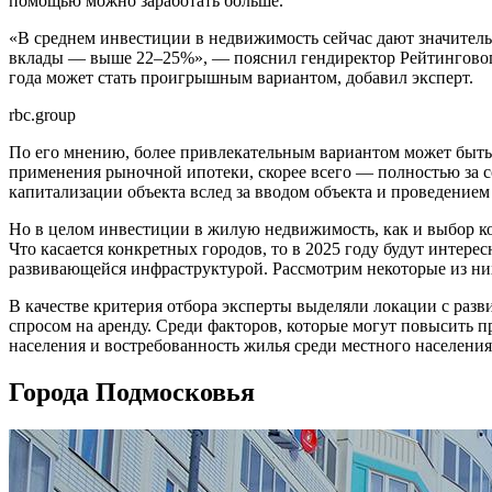
помощью можно заработать больше.
«В среднем инвестиции в недвижимость сейчас дают значитель
вклады — выше 22–25%», — пояснил гендиректор Рейтингового
года может стать проигрышным вариантом, добавил эксперт.
rbc.group
По его мнению, более привлекательным вариантом может быть 
применения рыночной ипотеки, скорее всего — полностью за со
капитализации объекта вслед за вводом объекта и проведение
Но в целом инвестиции в жилую недвижимость, как и выбор ко
Что касается конкретных городов, то в 2025 году будут интер
развивающейся инфраструктурой. Рассмотрим некоторые из ни
В качестве критерия отбора эксперты выделяли локации с ра
спросом на аренду. Среди факторов, которые могут повысить п
населения и востребованность жилья среди местного населения
Города Подмосковья