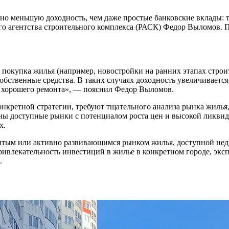
но меньшую доходность, чем даже простые банковские вклады: т
 агентства строительного комплекса (РАСК) Федор Выломов. П
покупка жилья (например, новостройки на ранних этапах строит
бственные средства. В таких случаях доходность увеличивается 
м хорошего ремонта», — пояснил Федор Выломов.
нкретной стратегии, требуют тщательного анализа рынка жилья,
есны доступные рынки с потенциалом роста цен и высокой ликвид
х.
звитым или активно развивающимся рынком жилья, доступной не
ривлекательность инвестиций в жилье в конкретном городе, экс
.