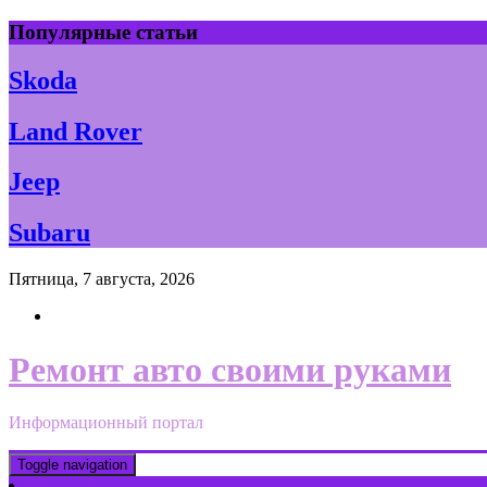
Skip
Популярные статьи
to
content
Skoda
Land Rover
Jeep
Subaru
Пятница, 7 августа, 2026
Ремонт авто своими руками
Информационный портал
Toggle navigation