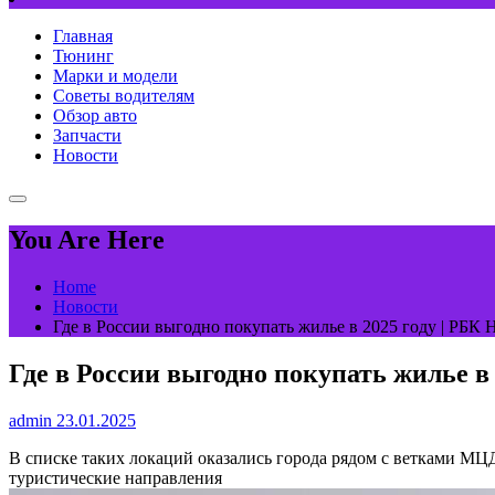
Главная
Тюнинг
Марки и модели
Советы водителям
Обзор авто
Запчасти
Новости
You Are Here
Home
Новости
Где в России выгодно покупать жилье в 2025 году | РБК
Где в России выгодно покупать жилье в
admin
23.01.2025
В списке таких локаций оказались города рядом с ветками МЦ
туристические направления