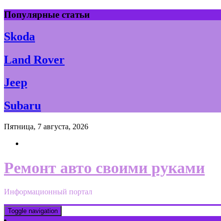
Skip
Популярные статьи
to
content
Skoda
Land Rover
Jeep
Subaru
Пятница, 7 августа, 2026
Ремонт авто своими руками
Информационный портал
Toggle navigation