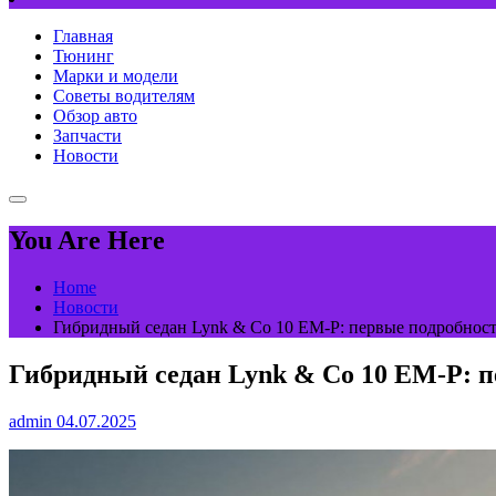
Главная
Тюнинг
Марки и модели
Советы водителям
Обзор авто
Запчасти
Новости
You Are Here
Home
Новости
Гибридный седан Lynk & Co 10 EM-P: первые подробнос
Гибридный седан Lynk & Co 10 EM-P: 
admin
04.07.2025