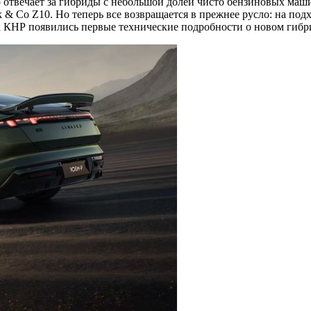
 отвечает за гибриды с небольшой долей чисто бензиновых маши
 & Co Z10. Но теперь все возвращается в прежнее русло: на под
 КНР появились первые технические подробности о новом гибр