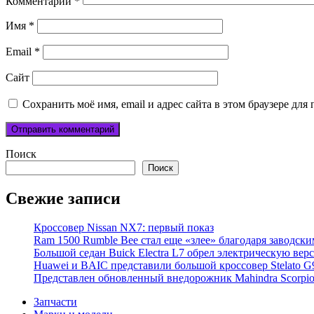
Комментарий
*
Имя
*
Email
*
Сайт
Сохранить моё имя, email и адрес сайта в этом браузере д
Поиск
Поиск
Свежие записи
Кроссовер Nissan NX7: первый показ
Ram 1500 Rumble Bee стал еще «злее» благодаря заводск
Большой седан Buick Electra L7 обрел электрическую вер
Huawei и BAIC представили большой кроссовер Stelato G
Представлен обновленный внедорожник Mahindra Scorpi
Запчасти