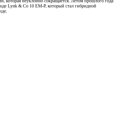
н, которая неуклонно сокращается. Летом прошлого года
ходе Lynk & Co 10 EM-P, который стал гибридной
иде.