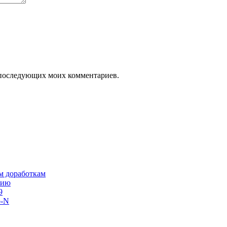
ля последующих моих комментариев.
им доработкам
сию
9
o-N