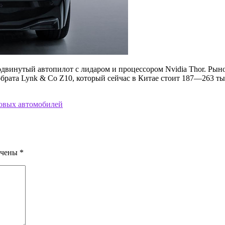
одвинутый автопилот с лидаром и процессором Nvidia Thor. Рын
обрата Lynk & Co Z10, который сейчас в Китае стоит 187—263 т
новых автомобилей
ечены
*