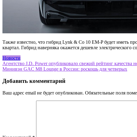
Также известно, что гибрид Lynk & Co 10 EM-P будет иметь пр
квартал. Гибрид наверняка окажется дешевле электрического с
Новости
Навигация
Агентство J.D. Power опубликовало свежий рейтинг качества 
Минивэн GAC M8 Lounge в России: роскошь для четверых
по
записям
Добавить комментарий
Ваш адрес email не будет опубликован.
Обязательные поля пом