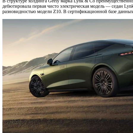
В структуре холдинга Geely марка Lynk & Co преимущественно
дебютировала первая чисто электрическая модель — седан Lynk
разновидностью модели Z10. В сертификационной базе данных