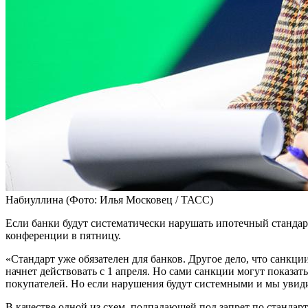
Набиуллина
(Фото: Илья Московец / ТАСС)
Если банки будут систематически нарушать ипотечный стандарт
конференции в пятницу.
«Стандарт уже обязателен для банков. Другое дело, что санкц
начнет действовать с 1 апреля. Но сами санкции могут показать
покупателей. Но если нарушения будут системными и мы увиди
В качестве одной из схем, подпадающей под запрет по стандарт