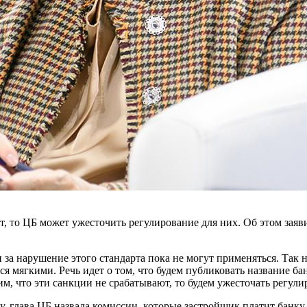
, то ЦБ может ужесточить регулирование для них. Об этом заяв
ии за нарушение этого стандарта пока не могут применяться. Та
ся мягкими. Речь идет о том, что будем публиковать название бан
м, что эти санкции не срабатывают, то будем ужесточать регул
у, глава ЦБ назвала комиссии, которые застройщик платит банку 