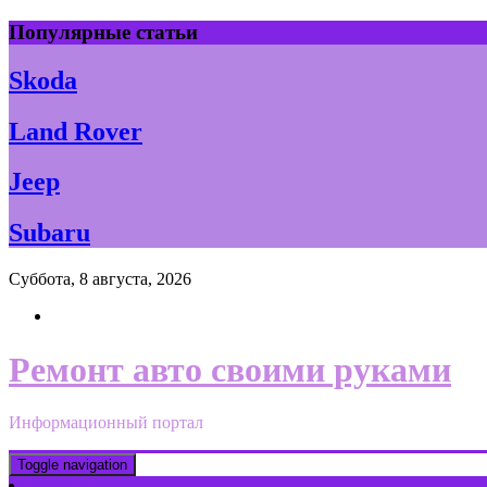
Skip
Популярные статьи
to
content
Skoda
Land Rover
Jeep
Subaru
Суббота, 8 августа, 2026
Ремонт авто своими руками
Информационный портал
Toggle navigation