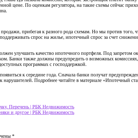
нной цене. По оценкам регулятора, на такие схемы сейчас прих
ина.
продажи, прибегая к разного рода схемам. Но мы против того, 
поддерживать спрос на жилье, ипотечный спрос за счет снижен
олжен улучшить качество ипотечного портфеля. Под запретом ок
ком. Банки также должны предупредить о возможных комиссиях, 
доступных программах с господдержкой.
оявиться к середине года. Сначала банки получат предупрежден
ок нарушителей. Подробнее читайте в материале «Ипотечный ста
ичку. Перечень | РБК Недвижимость
няки и другое | РБК Недвижимость
ечены
*