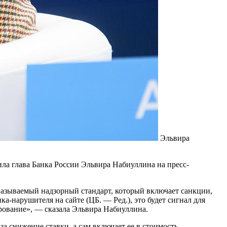
Эльвира
ила глава Банка России Эльвира Набиуллина на пресс-
к называемый надзорный стандарт, который включает санкции,
ка-нарушителя на сайте (ЦБ. — Ред.), это будет сигнал для
ирование», — сказала Эльвира Набиуллина.
за снижение ставки, а сам включает ее в стоимость