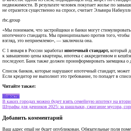
недвижимости. В результате человек покупает жилье по завыше
не отразится существенно на спросе, считает Эльвира Набиулл
rbc.group
«Мы понимаем, что застройщики и банки могут стимулировать 
ипотечного стандарта. Мы принципиально против того, чтобы 
взгляд, это неприемлемо», — заключила она.
С 1 января в России заработал
ипотечный стандарт,
который д
к завышению цены квартиры, ипотека с аккредитивом и кешбэ
последуют. Банк также должен проинформировать заемщика о 
Список банков, которые нарушают ипотечный стандарт, может п
Если кредитор не выполнит это требование, то попадет в спис
Читайте также:
Новости
Навигация
В каких городах можно будет взять семейную ипотеку на втор
Штрафы для дачников 2025: за шашлыки, сжигание мусора, сор
по
записям
Добавить комментарий
Ваш адрес email не будет опубликован.
Обязательные поля пом