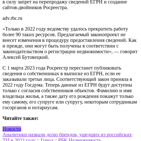
в силу запрет на перепродажу сведений ЕГРН и создание
сайтов-двойников Росреестра.
adv.rbc.ru
«Только в 2022 году ведомству удалось прекратить работу
более 90 таких ресурсов. Предлагаемый законопроект не
внесет изменения в процедуру предоставления сведений. Как
и прежде, они могут быть получены в соответствии с
законодательством о регистрации недвижимости», — говорит
Алексей Бутовецкий.
С 1 марта 2023 года Росреестр перестанет публиковать
сведения о собственниках в выписке из ЕГРН, если ее
заказывали третьи лица. Соответствующий закон приняла в
2022 году Госдума. Теперь данные из ЕГРН будут доступны
только с согласия собственников объектов. Фамилию и имя
владельца жилья, а также дату его рождения покажут только
ему самому, его супруге или супругу, некоторым сотрудникам
госорганов и нотариусам.
Читайте также:
Новости
Навигация
Аналитики назвали долю брендов, ушедших из российских
ТЦ в 2022 году :: Город :: РБК Недвижимость