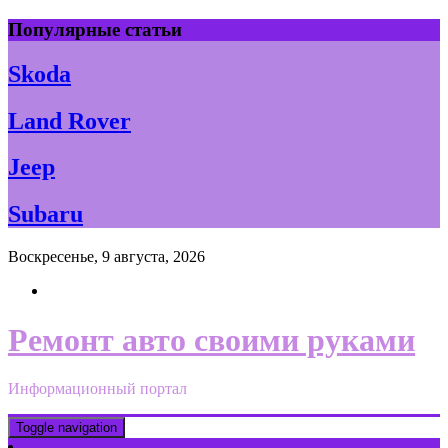
Skip
Популярные статьи
to
content
Skoda
Land Rover
Jeep
Subaru
Воскресенье, 9 августа, 2026
Ремонт авто своими руками
Информационный портал
Toggle navigation