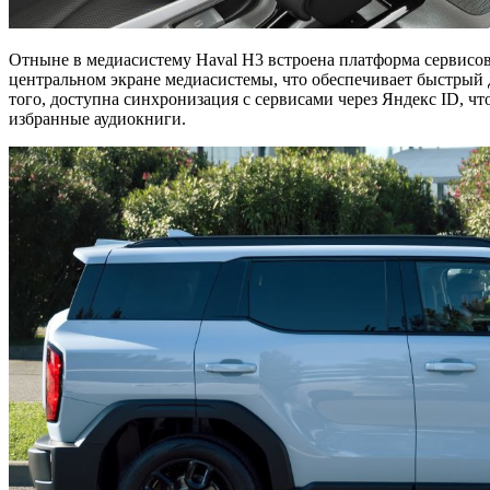
Отныне в медиасистему Haval H3 встроена платформа сервисо
центральном экране медиасистемы, что обеспечивает быстрый 
того, доступна синхронизация с сервисами через Яндекс ID, чт
избранные аудиокниги.