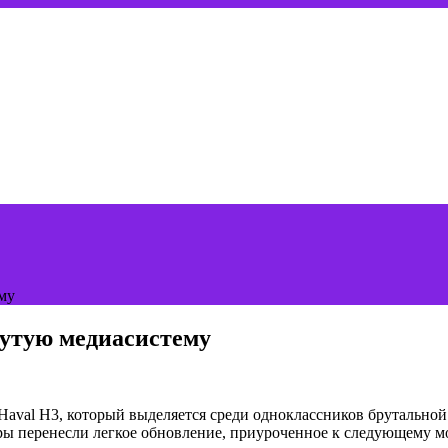
му
нутую медиасистему
aval H3, который выделяется среди одноклассников брутальной
еры перенесли легкое обновление, приуроченное к следующему м