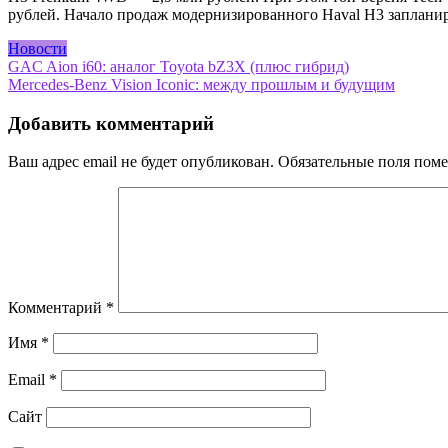
рублей. Начало продаж модернизированного Haval H3 заплани
Новости
Навигация
GAC Aion i60: аналог Toyota bZ3X (плюс гибрид)
Mercedes-Benz Vision Iconic: между прошлым и будущим
по
записям
Добавить комментарий
Ваш адрес email не будет опубликован.
Обязательные поля пом
Комментарий
*
Имя
*
Email
*
Сайт