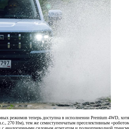
вых режимов теперь доступна в исполнении Premium 4WD, хотя 
с., 270 Нм), тем же семиступенчатым преселективным «роботом
+ с аналогичными силовым агрегатом и полноприводной трансми