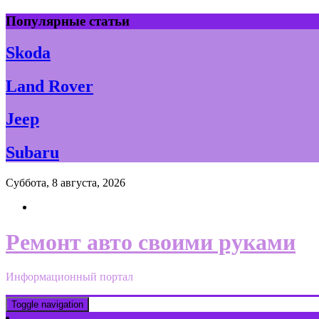
Skip
Популярные статьи
to
content
Skoda
Land Rover
Jeep
Subaru
Суббота, 8 августа, 2026
Ремонт авто своими руками
Информационный портал
Toggle navigation