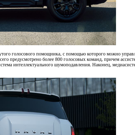
утого голосового помощника, с помощью которого можно управ
Всего предусмотрено более 800 голосовых команд, причем ассист
истема интеллектуального шумоподавления. Наконец, медиасист