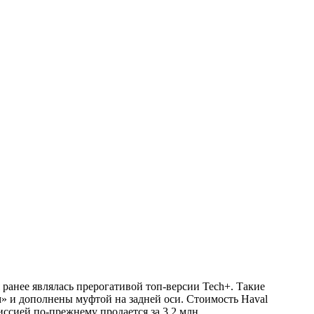
ранее являлась прерогативой топ-версии Tech+. Такие
» и дополнены муфтой на задней оси. Стоимость Haval
ссией по-прежнему продается за 3,2 млн