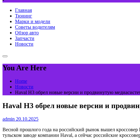
Главная
Тюнинг
Марки и модели
Советы водителям
Обзор авто
Запчасти
Новости
You Are Here
Home
Новости
Haval H3 обрел новые версии и продвинутую медиасисте
Haval H3 обрел новые версии и продви
admin
20.10.2025
Весной прошлого года на российский рынок вышел кроссовер H
тульском заводе компании Haval, а сейчас российские кроссов