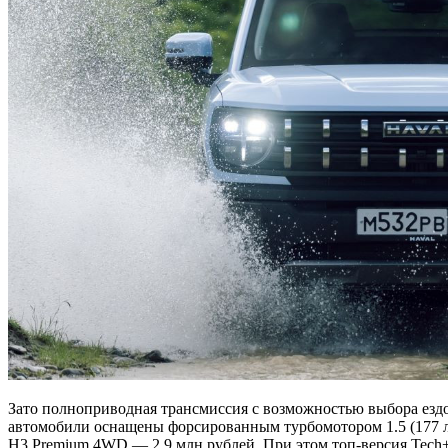
Зато полноприводная трансмиссия с возможностью выбора ездо
автомобили оснащены форсированным турбомотором 1.5 (177 л.
H3 Premium 4WD — 2,9 млн рублей. При этом топ-версия Tech