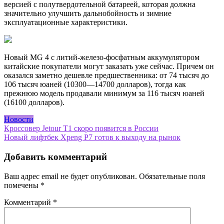
версией с полутвердотельной батареей, которая должна
значительно улучшить дальнобойность и зимние
эксплуатационные характеристики.
Новый MG 4 с литий-железо-фосфатным аккумулятором
китайские покупатели могут заказать уже сейчас. Причем он
оказался заметно дешевле предшественника: от 74 тысяч до
106 тысяч юаней (10300—14700 долларов), тогда как
прежнюю модель продавали минимум за 116 тысяч юаней
(16100 долларов).
Новости
Навигация
Кроссовер Jetour T1 скоро появится в России
Новый лифтбек Xpeng P7 готов к выходу на рынок
по
записям
Добавить комментарий
Ваш адрес email не будет опубликован.
Обязательные поля
помечены
*
Комментарий
*