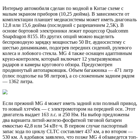
Интерьер автомобиля сделан по модной в Китае схеме с
малым экраном приборов (10,25 дюйма). В зависимости от
комплектации планшет медиасистемы может иметь диагональ
12,8 или 15,6 дюйма (последний с разрешением 2,5K). В
основе бортовой электроники лежит процессор Qualcomm
Snapdragon 8155. Из других опций можно выделить
беспроводную зарядку мощностью 50 Вт, аудиосистему с
шестью динамиками, подогрев передних сидений, рулевого
колеса и лобового стекла. MG 4 также оснащен адаптивным
круиз-контролем, который включает 12 ультразвуковых
радаров и камеры кругового обзора. Предусмотрен
продвинутый автопарковщик. Объем багажника — 471 литр
(плюс подполье на 98 литров), а со сложенным задним рядом
— 1362 литра.
Если прежний MG 4 может иметь задний или полный привод,
то новый хэтчбек — с электромотором на передней оси. Этот
двигатель выдает 163 л.с. и 250 Нм. На выбор предложены
два варианта литий-железо-фосфатной тяговой батареи
емкостью 42,8 или 54 кВт·ч. В первом случае паспортный
запас хода по циклу CLTC составляет 437 км, а во втором —
530 км. А вдобавок заявлено, что позже MG 4 обзаведется топ-