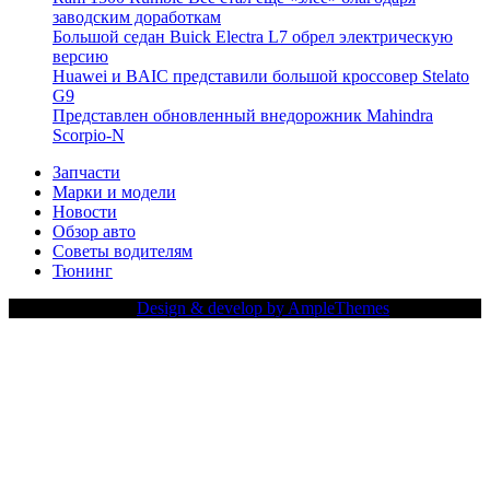
заводским доработкам
Большой седан Buick Electra L7 обрел электрическую
версию
Huawei и BAIC представили большой кроссовер Stelato
G9
Представлен обновленный внедорожник Mahindra
Scorpio-N
Запчасти
Марки и модели
Новости
Обзор авто
Советы водителям
Тюнинг
Copy Right Text |
Design & develop by AmpleThemes