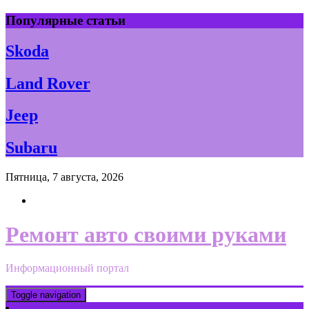
Skip
Популярные статьи
to
content
Skoda
Land Rover
Jeep
Subaru
Пятница, 7 августа, 2026
Ремонт авто своими руками
Информационный портал
Toggle navigation