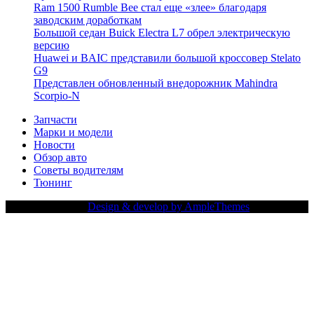
Ram 1500 Rumble Bee стал еще «злее» благодаря
заводским доработкам
Большой седан Buick Electra L7 обрел электрическую
версию
Huawei и BAIC представили большой кроссовер Stelato
G9
Представлен обновленный внедорожник Mahindra
Scorpio-N
Запчасти
Марки и модели
Новости
Обзор авто
Советы водителям
Тюнинг
Copy Right Text |
Design & develop by AmpleThemes