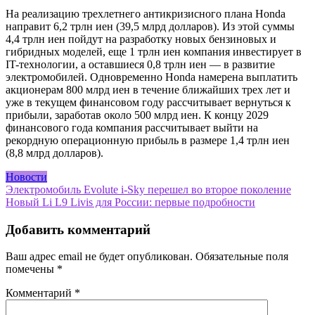
На реализацию трехлетнего антикризисного плана Honda
направит 6,2 трлн иен (39,5 млрд долларов). Из этой суммы
4,4 трлн иен пойдут на разработку новых бензиновых и
гибридных моделей, еще 1 трлн иен компания инвестирует в
IT-технологии, а оставшиеся 0,8 трлн иен — в развитие
электромобилей. Одновременно Honda намерена выплатить
акционерам 800 млрд иен в течение ближайших трех лет и
уже в текущем финансовом году рассчитывает вернуться к
прибыли, заработав около 500 млрд иен. К концу 2029
финансового года компания рассчитывает выйти на
рекордную операционную прибыль в размере 1,4 трлн иен
(8,8 млрд долларов).
Новости
Навигация
Электромобиль Evolute i-Sky перешел во второе поколение
Новый Li L9 Livis для России: первые подробности
по
записям
Добавить комментарий
Ваш адрес email не будет опубликован.
Обязательные поля
помечены
*
Комментарий
*