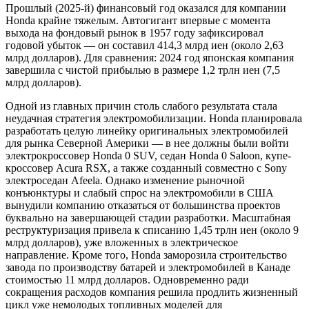
Прошлый (2025-й) финансовый год оказался для компании
Honda крайне тяжелым. Автогигант впервые с момента
выхода на фондовый рынок в 1957 году зафиксировал
годовой убыток — он составил 414,3 млрд иен (около 2,63
млрд долларов). Для сравнения: 2024 год японская компания
завершила с чистой прибылью в размере 1,2 трлн иен (7,5
млрд долларов).
Одной из главных причин столь слабого результата стала
неудачная стратегия электромобилизации. Honda планировала
разработать целую линейку оригинальных электромобилей
для рынка Северной Америки — в нее должны были войти
электрокроссовер Honda 0 SUV, седан Honda 0 Saloon, купе-
кроссовер Acura RSX, а также созданный совместно с Sony
электроседан Afeela. Однако изменение рыночной
конъюнктуры и слабый спрос на электромобили в США
вынудили компанию отказаться от большинства проектов
буквально на завершающей стадии разработки. Масштабная
реструктуризация привела к списанию 1,45 трлн иен (около 9
млрд долларов), уже вложенных в электрическое
направление. Кроме того, Honda заморозила строительство
завода по производству батарей и электромобилей в Канаде
стоимостью 11 млрд долларов. Одновременно ради
сокращения расходов компания решила продлить жизненный
цикл уже немолодых топливных моделей для