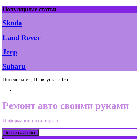
Skip
Популярные статьи
to
content
Skoda
Land Rover
Jeep
Subaru
Понедельник, 10 августа, 2026
Ремонт авто своими руками
Информационный портал
Toggle navigation