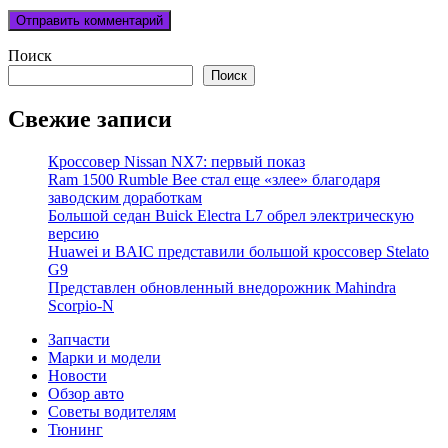
Поиск
Поиск
Свежие записи
Кроссовер Nissan NX7: первый показ
Ram 1500 Rumble Bee стал еще «злее» благодаря
заводским доработкам
Большой седан Buick Electra L7 обрел электрическую
версию
Huawei и BAIC представили большой кроссовер Stelato
G9
Представлен обновленный внедорожник Mahindra
Scorpio-N
Запчасти
Марки и модели
Новости
Обзор авто
Советы водителям
Тюнинг