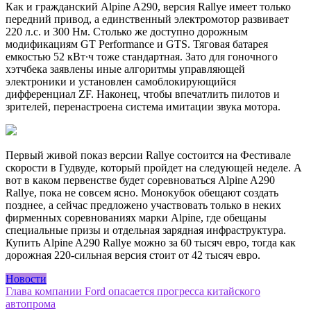
Как и гражданский Alpine A290, версия Rallye имеет только
передний привод, а единственный электромотор развивает
220 л.с. и 300 Нм. Cтолько же доступно дорожным
модификациям GT Performance и GTS. Тяговая батарея
емкостью 52 кВт∙ч тоже стандартная. Зато для гоночного
хэтчбека заявлены иные алгоритмы управляющей
электроники и установлен самоблокирующийся
дифференциал ZF. Наконец, чтобы впечатлить пилотов и
зрителей, перенастроена система имитации звука мотора.
Первый живой показ версии Rallye состоится на Фестивале
скорости в Гудвуде, который пройдет на следующей неделе. А
вот в каком первенстве будет соревноваться Alpine A290
Rallye, пока не совсем ясно. Монокубок обещают создать
позднее, а сейчас предложено участвовать только в неких
фирменных соревнованиях марки Alpine, где обещаны
специальные призы и отдельная зарядная инфраструктура.
Купить Alpine A290 Rallye можно за 60 тысяч евро, тогда как
дорожная 220-сильная версия стоит от 42 тысяч евро.
Новости
Навигация
Глава компании Ford опасается прогресса китайского
автопрома