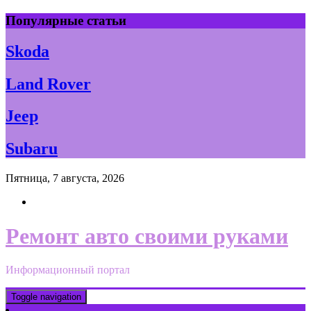
Skip
Популярные статьи
to
content
Skoda
Land Rover
Jeep
Subaru
Пятница, 7 августа, 2026
Ремонт авто своими руками
Информационный портал
Toggle navigation