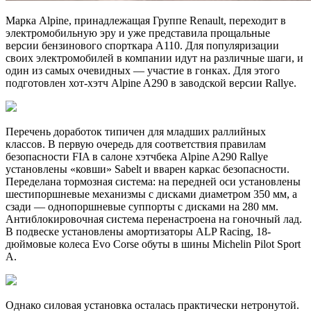
Марка Alpine, принадлежащая Группе Renault, переходит в
электромобильную эру и уже представила прощальные
версии бензинового спорткара A110. Для популяризации
своих электромобилей в компании идут на различные шаги, и
один из самых очевидных — участие в гонках. Для этого
подготовлен хот-хэтч Alpine A290 в заводской версии Rallye.
Перечень доработок типичен для младших раллийных
классов. В первую очередь для соответствия правилам
безопасности FIA в салоне хэтчбека Alpine A290 Rallye
установлены «ковши» Sabelt и вварен каркас безопасности.
Переделана тормозная система: на передней оси установлены
шестипоршневые механизмы с дисками диаметром 350 мм, а
сзади — однопоршневые суппорты с дисками на 280 мм.
Антиблокировочная система перенастроена на гоночный лад.
В подвеске установлены амортизаторы ALP Racing, 18-
дюймовые колеса Evo Corse обуты в шины Michelin Pilot Sport
A.
Однако силовая установка осталась практически нетронутой.