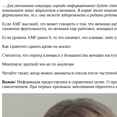
— Для уточнения ситуации гораздо информативнее будет сдать
показывает запас яйцеклеток в яичниках. В норме этот показа
фертильности. т.е. она может забеременеть и родить ребенк
Если АМГ высокий, это может говорить о том, что яичники рабо
снижение фертильности, но яичники еще работают, женщина п
Если уровень АМГ равен 0, то это означает, что климакс либо 
Как грамотно сдавать кровь на анализ
Считается, что период климакса у большинства женщин наступа
Менопауза: краткий чек-ап по анализам
Читайте также: когда можно заниматься сексом после частично
Важно
!
Информация предоставлена в справочных целях. О прот
самолечением. При первых признаках заболевания обратитесь к