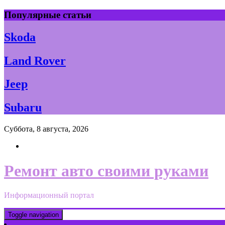
Skip
Популярные статьи
to
content
Skoda
Land Rover
Jeep
Subaru
Суббота, 8 августа, 2026
Ремонт авто своими руками
Информационный портал
Toggle navigation