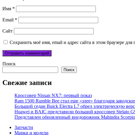
Имя
*
Email
*
Сайт
Сохранить моё имя, email и адрес сайта в этом браузере д
Поиск
Поиск
Свежие записи
Кроссовер Nissan NX7: первый показ
Ram 1500 Rumble Bee стал еще «злее» благодаря заводск
Большой седан Buick Electra L7 обрел электрическую вер
Huawei и BAIC представили большой кроссовер Stelato G
Представлен обновленный внедорожник Mahindra Scorpi
Запчасти
Марки и модели