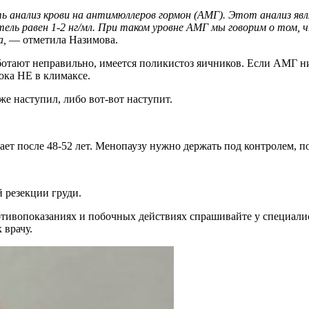
 анализ крови на антимюллеров гормон (АМГ). Этот анализ явл
тель равен 1-2 нг/мл. При таком уровне АМГ мы говорим о том,
а,
— отметила Назимова.
тают неправильно, имеется поликистоз яичников. Если АМГ ниже 
ока НЕ в климаксе.
уже наступил, либо вот-вот наступит.
ет после 48-52 лет. Менопаузу нужно держать под контролем, п
й резекции груди.
ивопоказаниях и побочных действиях спрашивайте у специалист
 врачу.