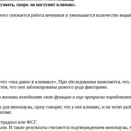
узнать, скоро ли наступит климакс.
рого
снижается работа яичников и уменьшается количество выр
что «она давно в климаксе». При обследовании выясняется, что,
а тем, что они заблокированы разного рода факторами.
 яичники возобновят свою функцию и еще прекрасно поработаю
для менопаузы, сразу говорят, что у нее климакс, и не хотят ра
низме.
страдиол или ФСГ.
им. И такие результаты считаются подтверждением менопаузы, х