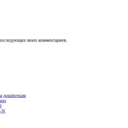
ля последующих моих комментариев.
им доработкам
сию
9
o-N