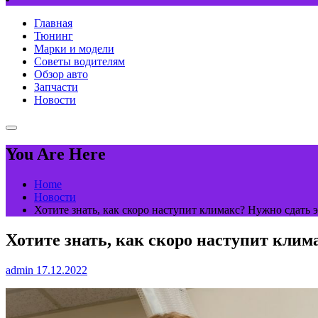
Главная
Тюнинг
Марки и модели
Советы водителям
Обзор авто
Запчасти
Новости
You Are Here
Home
Новости
Хотите знать, как скоро наступит климакс? Нужно сдать э
Хотите знать, как скоро наступит клим
admin
17.12.2022