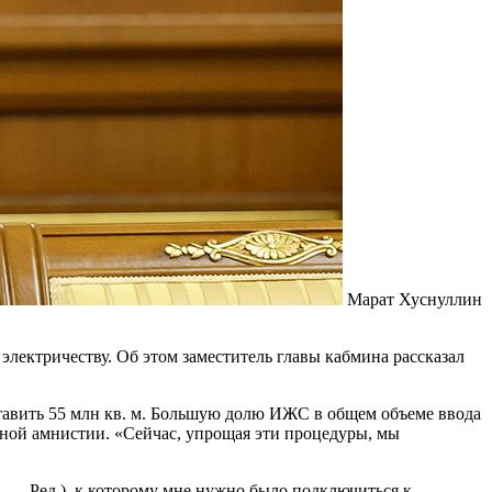
Марат Хуснуллин
лектричеству. Об этом заместитель главы кабмина рассказал
ставить 55 млн кв. м. Большую долю ИЖС в общем объеме ввода
чной амнистии. «Сейчас, упрощая эти процедуры, мы
. — Ред.), к которому мне нужно было подключиться к