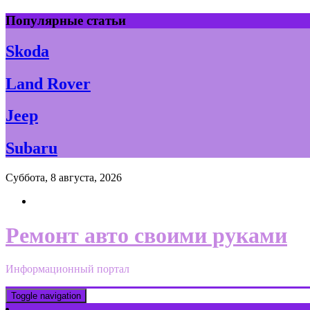
Skip
Популярные статьи
to
content
Skoda
Land Rover
Jeep
Subaru
Суббота, 8 августа, 2026
Ремонт авто своими руками
Информационный портал
Toggle navigation