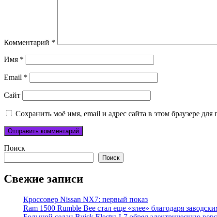
Комментарий
*
Имя
*
Email
*
Сайт
Сохранить моё имя, email и адрес сайта в этом браузере д
Поиск
Поиск
Свежие записи
Кроссовер Nissan NX7: первый показ
Ram 1500 Rumble Bee стал еще «злее» благодаря заводск
Большой седан Buick Electra L7 обрел электрическую вер