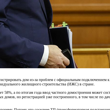
истрировать дом из-за проблем с официальным подключением к э
видуального жилищного строительства (ИЖС) в стране.
ет 58%, а по итогам года ввод частного домостроения может со
х домов, но регистрацией уже построенного, в том числе по да
 почему. Потому что соседнее ТП (трансформаторная подстанция