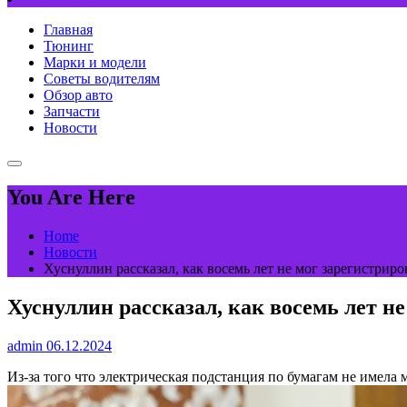
Главная
Тюнинг
Марки и модели
Советы водителям
Обзор авто
Запчасти
Новости
You Are Here
Home
Новости
Хуснуллин рассказал, как восемь лет не мог зарегистриро
Хуснуллин рассказал, как восемь лет н
admin
06.12.2024
Из-за того что электрическая подстанция по бумагам не имела