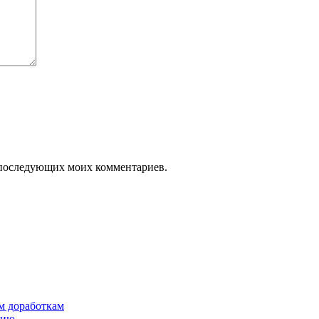
ля последующих моих комментариев.
им доработкам
сию