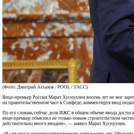
(Фото: Дмитрий Астахов / POOL / ТАСС)
Вице-премьер России Марат Хуснуллин восемь лет не мог зарег
на правительственном часе в Совфеде, комментируя ввод инди
По его словам, сейчас доля ИЖС в общем объеме ввода достига
вице-премьер объяснил не только новым строительством частны
действительно много вводим», — заявил Марат Хуснуллин.
«Я сам жил в незарегистрированном доме восемь лет. Объясню