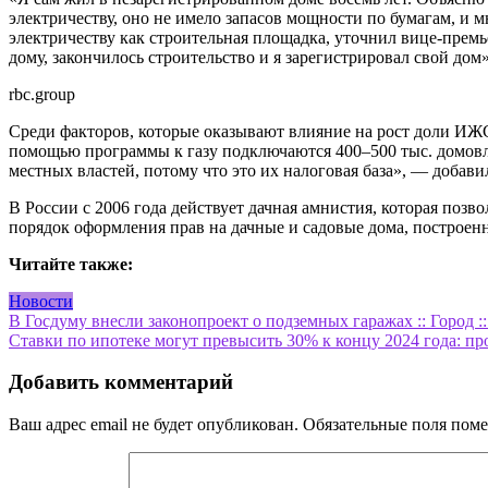
электричеству, оно не имело запасов мощности по бумагам, и 
электричеству как строительная площадка, уточнил вице-премь
дому, закончилось строительство и я зарегистрировал свой дом
rbc.group
Среди факторов, которые оказывают влияние на рост доли ИЖС
помощью программы к газу подключаются 400–500 тыс. домовла
местных властей, потому что это их налоговая база», — добав
В России с 2006 года действует дачная амнистия, которая поз
порядок оформления прав на дачные и садовые дома, построенн
Читайте также:
Новости
Навигация
В Госдуму внесли законопроект о подземных гаражах :: Город 
Ставки по ипотеке могут превысить 30% к концу 2024 года: пр
по
записям
Добавить комментарий
Ваш адрес email не будет опубликован.
Обязательные поля пом