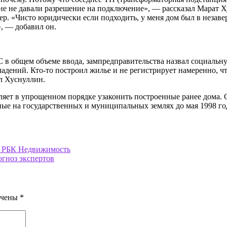
мне не давали разрешение на подключение», — рассказал Марат 
ер. «Чисто юридически если подходить, у меня дом был в незав
», — добавил он.
 в общем объеме ввода, зампредправительства назвал социальн
дений. Кто-то построил жилье и не регистрирует намеренно, чт
ил Хуснуллин.
воляет в упрощенном порядке узаконить построенные ранее дома
ые на государственных и муниципальных землях до мая 1998 года
:: РБК Недвижимость
огноз экспертов
ечены
*