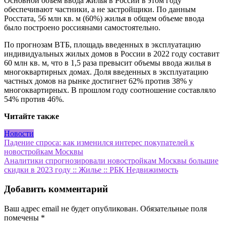
Основной объем ввода жилья в России в этом году
обеспечивают частники, а не застройщики. По данным
Росстата, 56 млн кв. м (60%) жилья в общем объеме ввода
было построено россиянами самостоятельно.
По прогнозам ВТБ, площадь введенных в эксплуатацию
индивидуальных жилых домов в России в 2022 году составит
60 млн кв. м, что в 1,5 раза превысит объемы ввода жилья в
многоквартирных домах. Доля введенных в эксплуатацию
частных домов на рынке достигнет 62% против 38% у
многоквартирных. В прошлом году соотношение составляло
54% против 46%.
Читайте также
Новости
Навигация
Падение спроса: как изменился интерес покупателей к
новостройкам Москвы
по
Аналитики спрогнозировали новостройкам Москвы большие
записям
скидки в 2023 году :: Жилье :: РБК Недвижимость
Добавить комментарий
Ваш адрес email не будет опубликован.
Обязательные поля
помечены
*