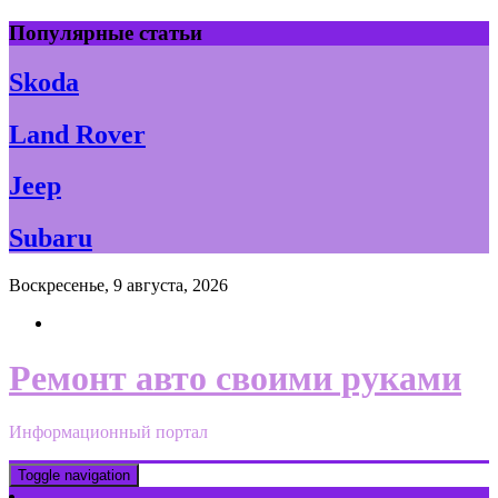
Skip
Популярные статьи
to
content
Skoda
Land Rover
Jeep
Subaru
Воскресенье, 9 августа, 2026
Ремонт авто своими руками
Информационный портал
Toggle navigation