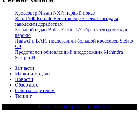
Кроссовер Nissan NX7: первый показ
Ram 1500 Rumble Bee стал еще «злее» благодаря
заводским доработкам
Большой седан Buick Electra L7 обрел электрическую
версию
Huawei и BAIC представили большой кроссовер Stelato
G9
Представлен обновленный внедорожник Mahindra
Scorpio-N
Запчасти
Марки и модели
Новости
Обзор авто
Советы водителям
Тюнинг
Copy Right Text |
Design & develop by AmpleThemes