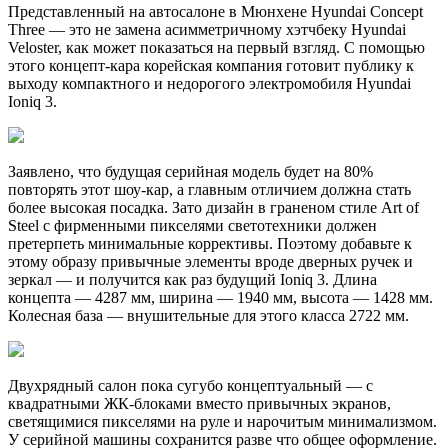
Представленный на автосалоне в Мюнхене Hyundai Concept
Three — это не замена асимметричному хэтчбеку Hyundai
Veloster, как может показаться на первый взгляд. С помощью
этого концепт-кара корейская компания готовит публику к
выходу компактного и недорогого электромобиля Hyundai
Ioniq 3.
Заявлено, что будущая серийная модель будет на 80%
повторять этот шоу-кар, а главным отличием должна стать
более высокая посадка. Зато дизайн в граненом стиле Art of
Steel с фирменными пикселями светотехники должен
претерпеть минимальные коррективы. Поэтому добавьте к
этому образу привычные элементы вроде дверных ручек и
зеркал — и получится как раз будущий Ioniq 3. Длина
концепта — 4287 мм, ширина — 1940 мм, высота — 1428 мм.
Колесная база — внушительные для этого класса 2722 мм.
Двухрядный салон пока сугубо концептуальный — с
квадратными ЖК-блоками вместо привычных экранов,
светящимися пикселями на руле и нарочитым минимализмом.
У серийной машины сохранится разве что общее оформление.