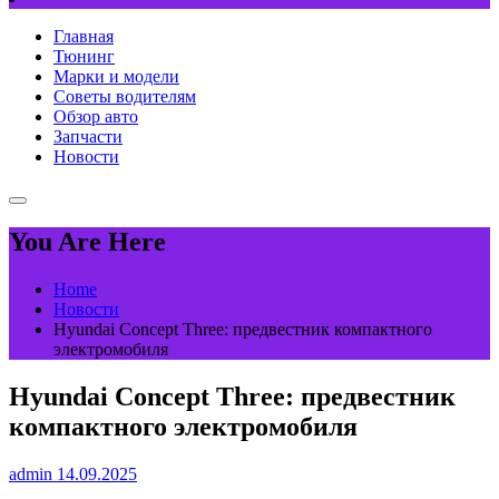
Главная
Тюнинг
Марки и модели
Советы водителям
Обзор авто
Запчасти
Новости
You Are Here
Home
Новости
Hyundai Concept Three: предвестник компактного
электромобиля
Hyundai Concept Three: предвестник
компактного электромобиля
admin
14.09.2025