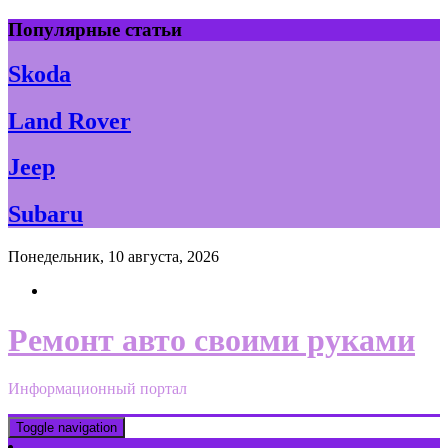
Skip
Популярные статьи
to
content
Skoda
Land Rover
Jeep
Subaru
Понедельник, 10 августа, 2026
Ремонт авто своими руками
Информационный портал
Toggle navigation