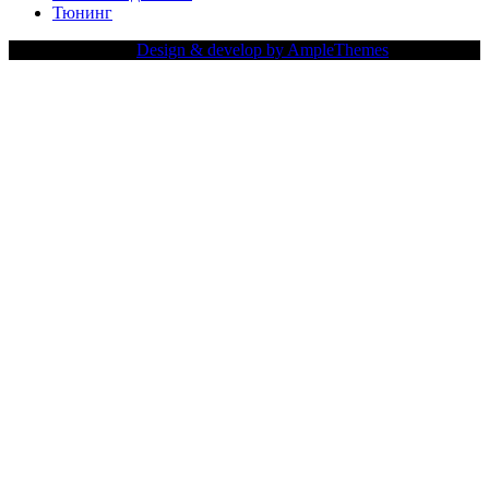
Тюнинг
Copy Right Text |
Design & develop by AmpleThemes