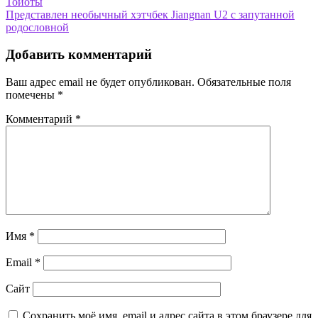
Тойоты
по
Представлен необычный хэтчбек Jiangnan U2 с запутанной
записям
родословной
Добавить комментарий
Ваш адрес email не будет опубликован.
Обязательные поля
помечены
*
Комментарий
*
Имя
*
Email
*
Сайт
Сохранить моё имя, email и адрес сайта в этом браузере для