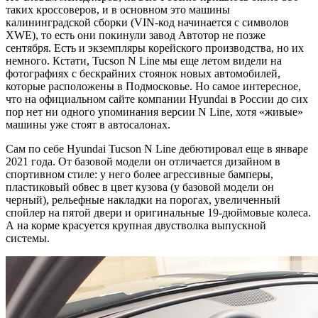
таких кроссоверов, и в основном это машины
калининградской сборки (VIN-код начинается с символов
XWE), то есть они покинули завод Автотор не позже
сентября. Есть и экземпляры корейского производства, но их
немного. Кстати, Tucson N Line мы еще летом видели на
фотографиях с бескрайних стоянок новых автомобилей,
которые расположены в Подмосковье. Но самое интересное,
что на официальном сайте компании Hyundai в России до сих
пор нет ни одного упоминания версии N Line, хотя «живые»
машины уже стоят в автосалонах.
Сам по себе Hyundai Tucson N Line дебютировал еще в январе
2021 года. От базовой модели он отличается дизайном в
спортивном стиле: у него более агрессивные бамперы,
пластиковый обвес в цвет кузова (у базовой модели он
черный), рельефные накладки на порогах, увеличенный
спойлер на пятой двери и оригинальные 19-дюймовые колеса.
А на корме красуется крупная двустволка выпускной
системы.