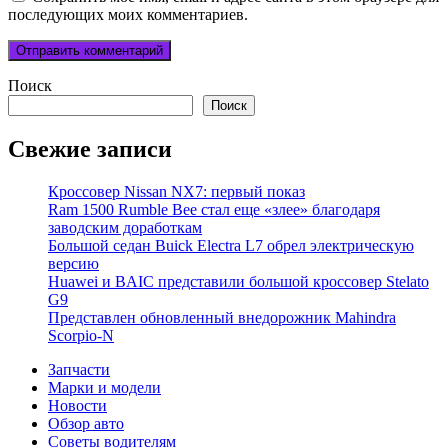
последующих моих комментариев.
Поиск
Поиск
Свежие записи
Кроссовер Nissan NX7: первый показ
Ram 1500 Rumble Bee стал еще «злее» благодаря
заводским доработкам
Большой седан Buick Electra L7 обрел электрическую
версию
Huawei и BAIC представили большой кроссовер Stelato
G9
Представлен обновленный внедорожник Mahindra
Scorpio-N
Запчасти
Марки и модели
Новости
Обзор авто
Советы водителям