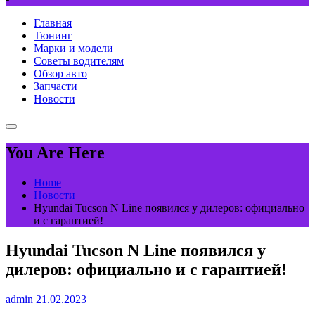
Главная
Тюнинг
Марки и модели
Советы водителям
Обзор авто
Запчасти
Новости
You Are Here
Home
Новости
Hyundai Tucson N Line появился у дилеров: официально
и с гарантией!
Hyundai Tucson N Line появился у
дилеров: официально и с гарантией!
admin
21.02.2023