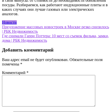
и свои минусы: от стоимости до необходимости обновления
посуды. Разбираемся, как работают индукционные плиты и в
каких случаях они лучше газовых или электрических
аналогов.
Новости
Навигация
Предложение массовых новостроек в Москве резко снизилось
| РБК Недвижимость
по
Где снимали Гарри Поттера: 10 мест со съемок фильма, замки,
записям
дома | РБК Недвижимость
Добавить комментарий
Ваш адрес email не будет опубликован.
Обязательные поля
помечены
*
Комментарий
*