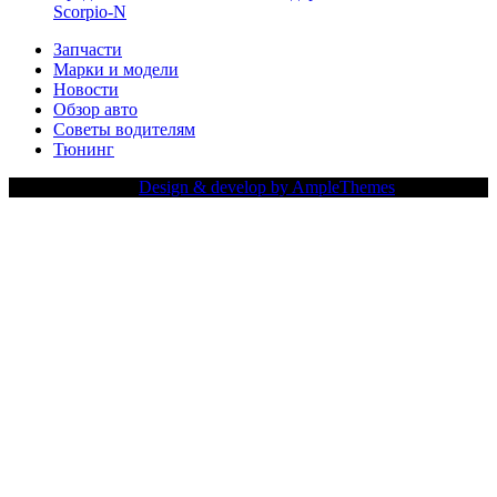
Scorpio-N
Запчасти
Марки и модели
Новости
Обзор авто
Советы водителям
Тюнинг
Copy Right Text |
Design & develop by AmpleThemes