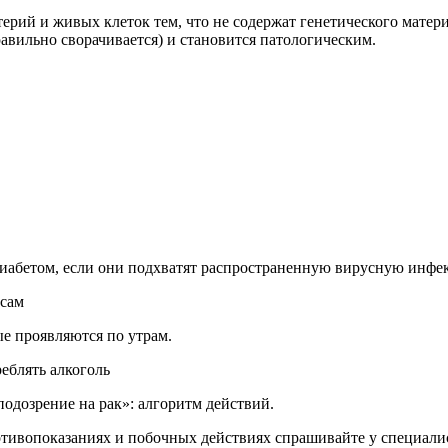
терий и живых клеток тем, что не содержат генетического мате
вильно сворачивается) и становится патологическим.
иабетом, если они подхватят распространенную вирусную инфе
усам
ые проявляются по утрам.
реблять алкоголь
подозрение на рак»: алгоритм действий.
ивопоказаниях и побочных действиях спрашивайте у специалист