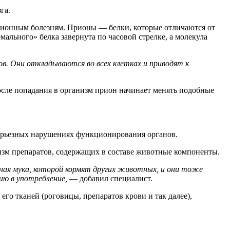
зга.
ционным болезням. Прионы — белки, которые отличаются от
ального» белка завернута по часовой стрелке, а молекула
в. Они откладываются во всех клетках и приводят к
После попадания в организм прион начинает менять подобные
серьезных нарушениях функционирования органов.
изм препаратов, содержащих в составе животные компоненты.
ая мука, которой кормят других животных, и они тоже
ию в употребление,
— добавил специалист.
го тканей (роговицы, препаратов крови и так далее),