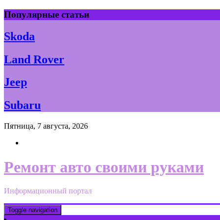
Skip
Популярные статьи
to
content
Skoda
Land Rover
Jeep
Subaru
Пятница, 7 августа, 2026
Ремонт авто своими руками
Информационный портал
Toggle navigation