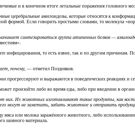
лечимые и в конечном итоге летальные поражения головного мо
чные церебральные амилоидозы, которые относятся к конформа
ой формой. Если говорить простыми словами, то молекула «норм
начинает синтезироваться группа атипичных белков — амилоидо
вестиям».
ате инфицирования, то есть извне, так и по другим причинам. 
ает, почему,
— отметил Поздняков.
 они прогрессируют и выражаются в поведенческих реакциях и 
может произойти либо во время еды, либо при введении в орган
 них. Из животных изготавливают такие продукты, как костн
, его могут не заметить, забить животное и отправить продукц
 мяса или молока заражённого животного, либо использовании е
го шовного материала.