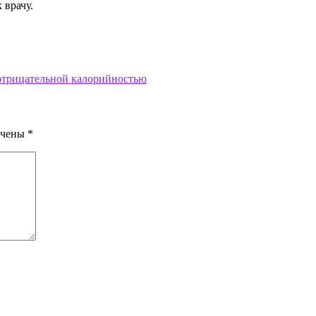
 врачу.
с отрицательной калорийностью
ечены
*