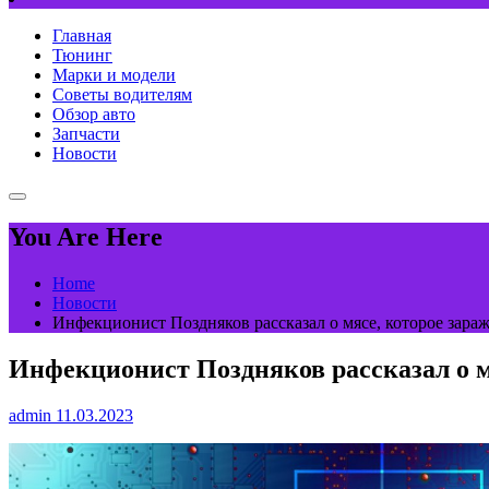
Главная
Тюнинг
Марки и модели
Советы водителям
Обзор авто
Запчасти
Новости
You Are Here
Home
Новости
Инфекционист Поздняков рассказал о мясе, которое зар
Инфекционист Поздняков рассказал о м
admin
11.03.2023