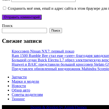
Сохранить моё имя, email и адрес сайта в этом браузере д
Поиск
Поиск
Свежие записи
Кроссовер Nissan NX7: первый показ
Ram 1500 Rumble Bee стал еще «злее» благодаря заводск
Большой седан Buick Electra L7 обрел электрическую вер
Huawei и BAIC представили большой кроссовер Stelato G
Представлен обновленный внедорожник Mahindra Scorpi
Запчасти
Марки и модели
Новости
Обзор авто
Советы водителям
Тюнинг
Copy Right Text |
Design & develop by AmpleThemes