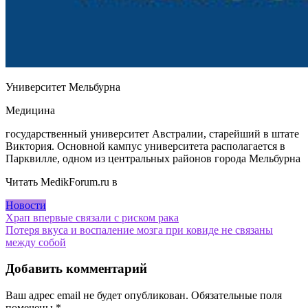
Университет Мельбурна
Медицина
государственный университет Австралии, старейший в штате
Виктория. Основной кампус университета располагается в
Парквилле, одном из центральных районов города Мельбурна
Читать MedikForum.ru в
Новости
Навигация
Храп впервые связали с риском рака
Потеря вкуса и воспаление мозга при ковиде не связаны
по
между собой
записям
Добавить комментарий
Ваш адрес email не будет опубликован.
Обязательные поля
помечены
*