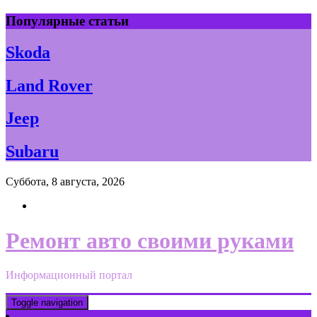
Skip
Популярные статьи
to
content
Skoda
Land Rover
Jeep
Subaru
Суббота, 8 августа, 2026
Ремонт авто своими руками
Информационный портал
Toggle navigation