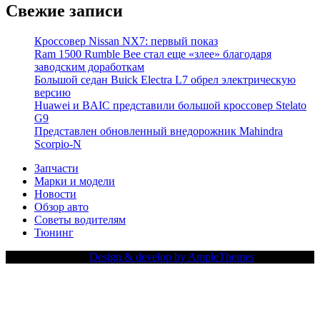
Свежие записи
Кроссовер Nissan NX7: первый показ
Ram 1500 Rumble Bee стал еще «злее» благодаря
заводским доработкам
Большой седан Buick Electra L7 обрел электрическую
версию
Huawei и BAIC представили большой кроссовер Stelato
G9
Представлен обновленный внедорожник Mahindra
Scorpio-N
Запчасти
Марки и модели
Новости
Обзор авто
Советы водителям
Тюнинг
Copy Right Text |
Design & develop by AmpleThemes