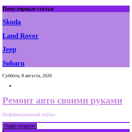
Skip
Популярные статьи
to
content
Skoda
Land Rover
Jeep
Subaru
Суббота, 8 августа, 2026
Ремонт авто своими руками
Информационный портал
Toggle navigation