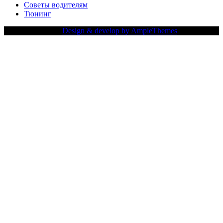
Советы водителям
Тюнинг
Copy Right Text |
Design & develop by AmpleThemes