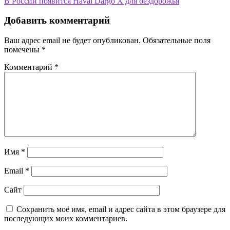
В России появится Haval Dargo X для бездорожья
по
записям
Добавить комментарий
Ваш адрес email не будет опубликован.
Обязательные поля
помечены
*
Комментарий
*
Имя
*
Email
*
Сайт
Сохранить моё имя, email и адрес сайта в этом браузере для
последующих моих комментариев.