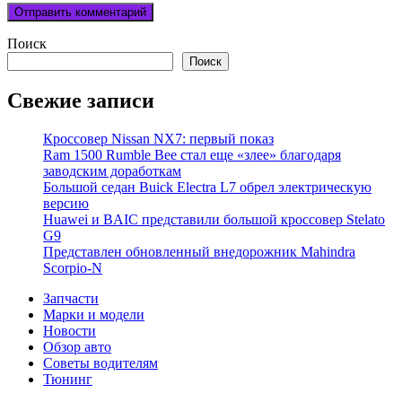
Поиск
Поиск
Свежие записи
Кроссовер Nissan NX7: первый показ
Ram 1500 Rumble Bee стал еще «злее» благодаря
заводским доработкам
Большой седан Buick Electra L7 обрел электрическую
версию
Huawei и BAIC представили большой кроссовер Stelato
G9
Представлен обновленный внедорожник Mahindra
Scorpio-N
Запчасти
Марки и модели
Новости
Обзор авто
Советы водителям
Тюнинг