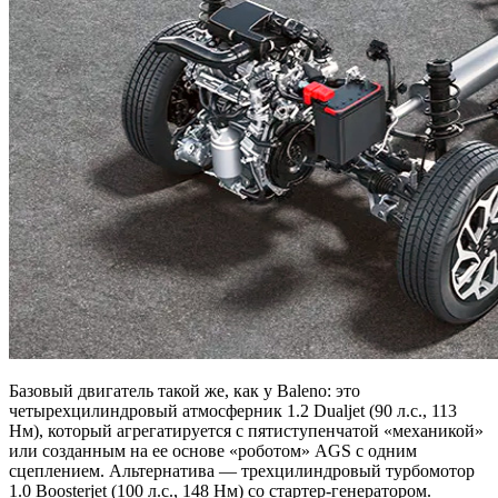
Базовый двигатель такой же, как у Baleno: это
четырехцилиндровый атмосферник 1.2 Dualjet (90 л.с., 113
Нм), который агрегатируется с пятиступенчатой «механикой»
или созданным на ее основе «роботом» AGS с одним
сцеплением. Альтернатива — трехцилиндровый турбомотор
1.0 Boosterjet (100 л.с., 148 Нм) со стартер-генератором.