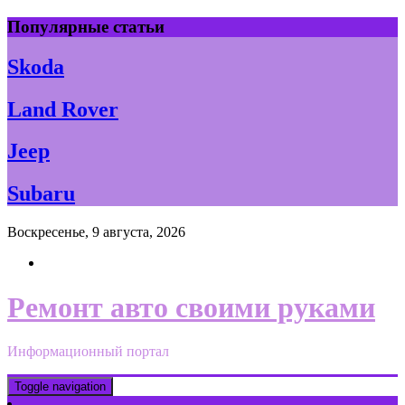
Skip
Популярные статьи
to
content
Skoda
Land Rover
Jeep
Subaru
Воскресенье, 9 августа, 2026
Ремонт авто своими руками
Информационный портал
Toggle navigation