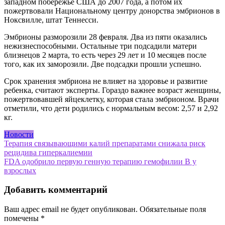
западном побережье США до 2007 года, а потом их
пожертвовали Национальному центру донорства эмбрионов в
Ноксвилле, штат Теннесси.
Эмбрионы разморозили 28 февраля. Два из пяти оказались
нежизнеспособными. Остальные три подсадили матери
близнецов 2 марта, то есть через 29 лет и 10 месяцев после
того, как их заморозили. Две подсадки прошли успешно.
Срок хранения эмбриона не влияет на здоровье и развитие
ребенка, считают эксперты. Гораздо важнее возраст женщины,
пожертвовавшей яйцеклетку, которая стала эмбрионом. Врачи
отметили, что дети родились с нормальным весом: 2,57 и 2,92
кг.
Новости
Навигация
Терапия связывающими калий препаратами снижала риск
рецидива гиперкалиемии
по
FDA одобрило первую генную терапию гемофилии В у
записям
взрослых
Добавить комментарий
Ваш адрес email не будет опубликован.
Обязательные поля
помечены
*