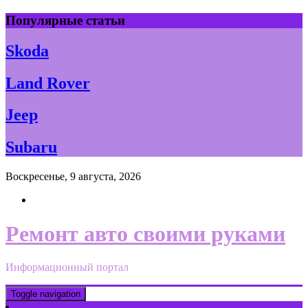
Skip
Популярные статьи
to
content
Skoda
Land Rover
Jeep
Subaru
Воскресенье, 9 августа, 2026
Ремонт авто своими руками
Информационный портал
Toggle navigation