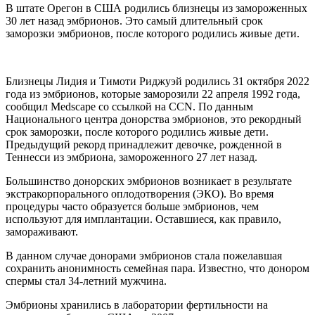
В штате Орегон в США родились близнецы из замороженных
30 лет назад эмбрионов. Это самый длительный срок
заморозки эмбрионов, после которого родились живые дети.
Близнецы Лидия и Тимоти Риджуэй родились 31 октября 2022
года из эмбрионов, которые заморозили 22 апреля 1992 года,
сообщил Medscape со ссылкой на CCN. По данным
Национального центра донорства эмбрионов, это рекордный
срок заморозки, после которого родились живые дети.
Предыдущий рекорд принадлежит девочке, рожденной в
Теннесси из эмбриона, замороженного 27 лет назад.
Большинство донорских эмбрионов возникает в результате
экстракорпорального оплодотворения (ЭКО). Во время
процедуры часто образуется больше эмбрионов, чем
используют для имплантации. Оставшиеся, как правило,
замораживают.
В данном случае донорами эмбрионов стала пожелавшая
сохранить анонимность семейная пара. Известно, что донором
спермы стал 34-летний мужчина.
Эмбрионы хранились в лаборатории фертильности на