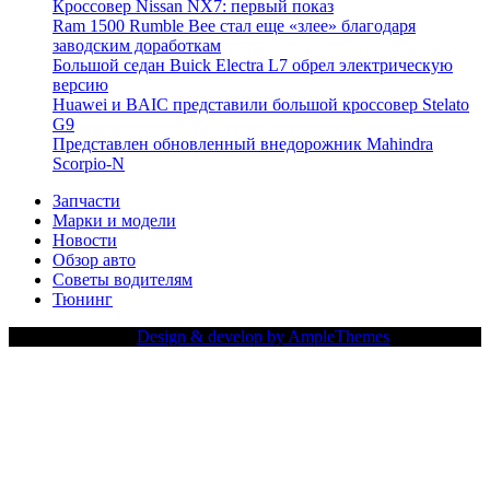
Кроссовер Nissan NX7: первый показ
Ram 1500 Rumble Bee стал еще «злее» благодаря
заводским доработкам
Большой седан Buick Electra L7 обрел электрическую
версию
Huawei и BAIC представили большой кроссовер Stelato
G9
Представлен обновленный внедорожник Mahindra
Scorpio-N
Запчасти
Марки и модели
Новости
Обзор авто
Советы водителям
Тюнинг
Copy Right Text |
Design & develop by AmpleThemes