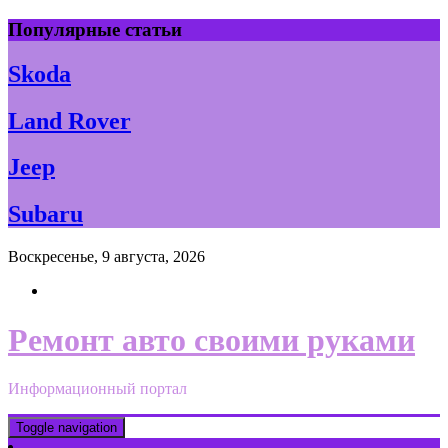
Skip
Популярные статьи
to
content
Skoda
Land Rover
Jeep
Subaru
Воскресенье, 9 августа, 2026
Ремонт авто своими руками
Информационный портал
Toggle navigation