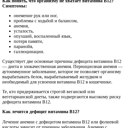
Как понять, что организму не хватает витамина В12?
Симптомы:
онемение рук или ног,
проблемы с ходьбой и балансом,
анемия,
усталость,
опухший, воспаленный язык,
потеря памяти,
паранойя,
галлюцинации.
Существует две основные причины дефицита витамина В12
— диета и злокачественная анемия. Пернициозная анемия —
аутоиммунное заболевание, которое не позволяет организму
вырабатывать белок, вырабатываемый желудком и
необходимый для усвоения витамина В12 в кишечнике.
Те, кто придерживается строгой веганской или
вегетарианской диеты, также подвергаются высокому риску
дефицита витамина В12.
Как лечится дефицит витамина В12?
Лечение анемии с дефицитом витамина В12 или фолиевой
кислоты зависит от причины заболевания. Анемию с