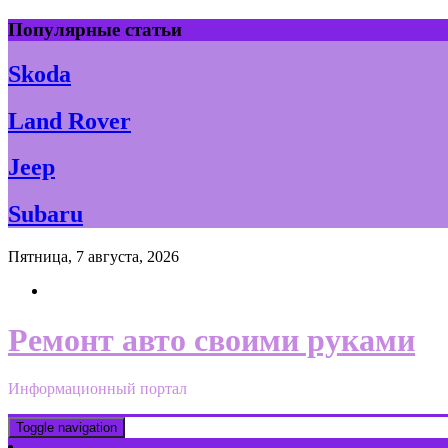
Skip
Популярные статьи
to
content
Skoda
Land Rover
Jeep
Subaru
Пятница, 7 августа, 2026
Ремонт авто своими руками
Информационный портал
Toggle navigation