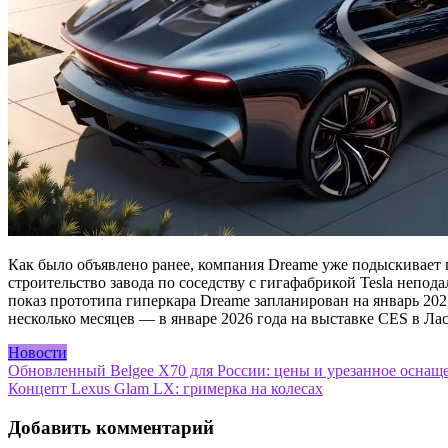
Как было объявлено ранее, компания Dreame уже подыскивает 
строительство завода по соседству с гигафабрикой Tesla непод
показ прототипа гиперкара Dreame запланирован на январь 202
несколько месяцев — в январе 2026 года на выставке CES в Лас
Новости
Навигация
Обновленный Belgee X70 для России: цены и урезанное оснащ
Концепт Lexus Glam LX: гримерка на колесах
по
записям
Добавить комментарий