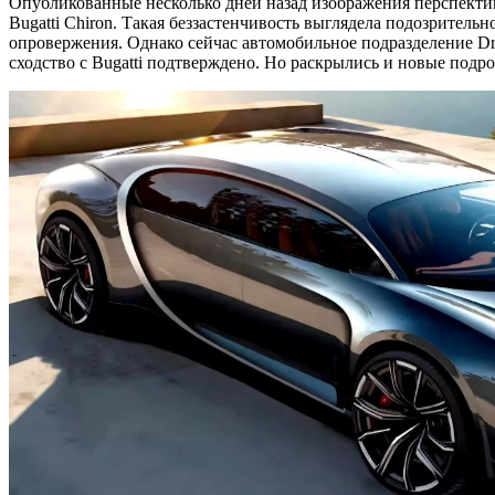
Опубликованные несколько дней назад изображения перспектив
Bugatti Chiron. Такая беззастенчивость выглядела подозритель
опровержения. Однако сейчас автомобильное подразделение Dre
сходство с Bugatti подтверждено. Но раскрылись и новые подр