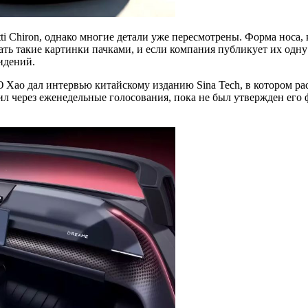
i Chiron, однако многие детали уже пересмотрены. Форма носа, 
ь такие картинки пачками, и если компания публикует их одну 
идений.
ао дал интервью китайскому изданию Sina Tech, в котором расс
дил через еженедельные голосования, пока не был утвержден ег