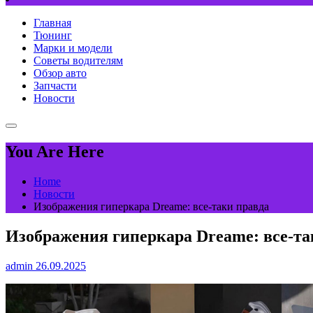
Главная
Тюнинг
Марки и модели
Советы водителям
Обзор авто
Запчасти
Новости
You Are Here
Home
Новости
Изображения гиперкара Dreame: все-таки правда
Изображения гиперкара Dreame: все-та
admin
26.09.2025