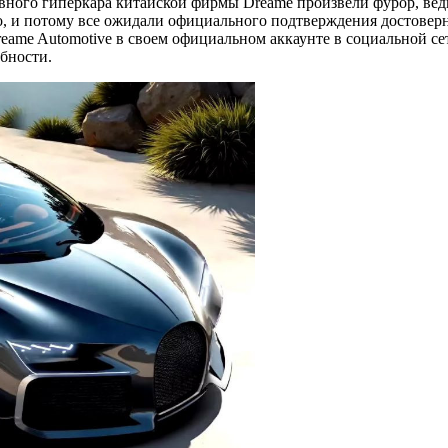
ного гиперкара китайской фирмы Dreame произвели фурор, ведь
но, и потому все ожидали официального подтверждения достоверн
ame Automotive в своем официальном аккаунте в социальной сет
обности.