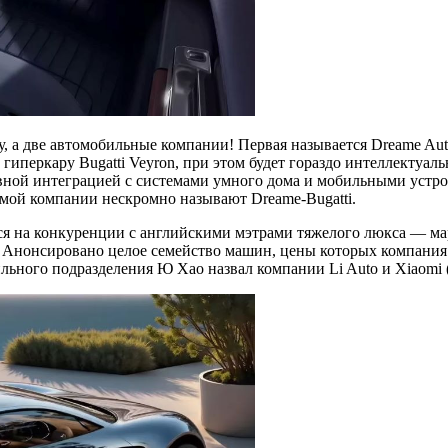
у, а две автомобильные компании! Первая называется Dreame Aut
гиперкару Bugatti Veyron, при этом будет гораздо интеллектуал
й интеграцией с системами умного дома и мобильными устройст
амой компании нескромно называют Dreame-Bugatti.
ится на конкуренции с английскими мэтрами тяжелого люкса — ма
и. Анонсировано целое семейство машин, цены которых компания
ильного подразделения Ю Хао назвал компании Li Auto и Xiaomi