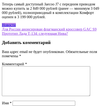
Теперь самый доступный Jaecoo J7 с передним приводом
можно купить за 2 849 000 рублей (ранее — минимум 3 049
000 рублей), полноприводный в комплектации Комфорт
оценен в 3 199 000 рублей.
Новости
Навигация
Для России анонсирован флагманский кроссовер GAC S9
Прототип Лада Т-134: следующая Нива?
по
записям
Добавить комментарий
Ваш адрес email не будет опубликован.
Обязательные поля
помечены
*
Комментарий
*
Имя
*