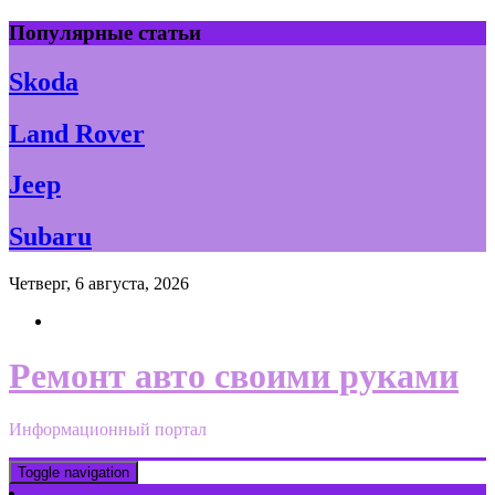
Skip
Популярные статьи
to
content
Skoda
Land Rover
Jeep
Subaru
Четверг, 6 августа, 2026
Ремонт авто своими руками
Информационный портал
Toggle navigation