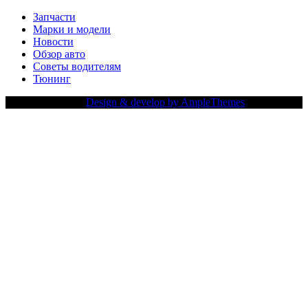
Запчасти
Марки и модели
Новости
Обзор авто
Советы водителям
Тюнинг
Copy Right Text |
Design & develop by AmpleThemes