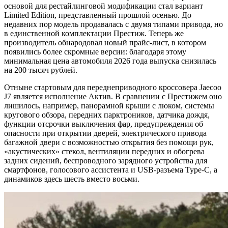
основой для рестайлинговой модификации стал вариант
Limited Edition, представленный прошлой осенью. До
недавних пор модель продавалась с двумя типами привода, но
в единственной комплектации Престиж. Теперь же
производитель обнародовал новый прайс-лист, в котором
появились более скромные версии: благодаря этому
минимальная цена автомобиля 2026 года выпуска снизилась
на 200 тысяч рублей.
Отныне стартовым для переднеприводного кроссовера Jaecoo
J7 является исполнение Актив. В сравнении с Престижем оно
лишилось, например, панорамной крыши с люком, системы
кругового обзора, передних парктроников, датчика дождя,
функции отсрочки выключения фар, предупреждения об
опасности при открытии дверей, электрического привода
багажной двери с возможностью открытия без помощи рук,
«акустических» стекол, вентиляции передних и обогрева
задних сидений, беспроводного зарядного устройства для
смартфонов, голосового ассистента и USB-разъема Type-C, а
динамиков здесь шесть вместо восьми.