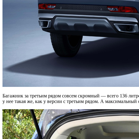
Багажник за третьим рядом совсем скромный — всего 136 литро
у нее такая же, как у версии с третьим рядом. А максимальны