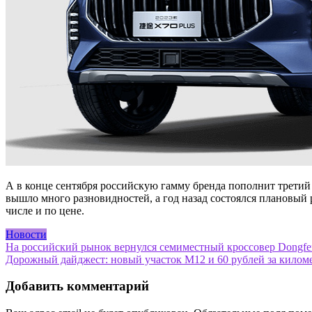
А в конце сентября российскую гамму бренда пополнит третий к
вышло много разновидностей, а год назад состоялся плановый 
числе и по цене.
Новости
Навигация
На российский рынок вернулся семиместный кроссовер Dongfe
Дорожный дайджест: новый участок М12 и 60 рублей за килом
по
записям
Добавить комментарий