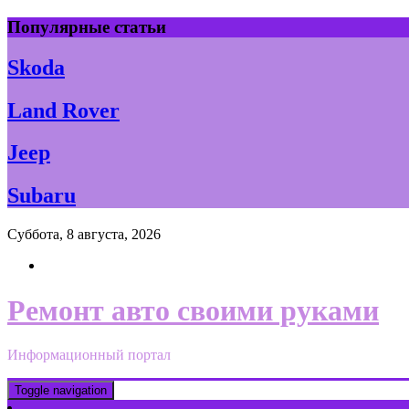
Skip
Популярные статьи
to
content
Skoda
Land Rover
Jeep
Subaru
Суббота, 8 августа, 2026
Ремонт авто своими руками
Информационный портал
Toggle navigation