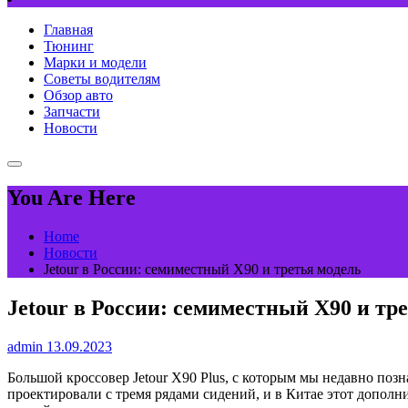
Главная
Тюнинг
Марки и модели
Советы водителям
Обзор авто
Запчасти
Новости
You Are Here
Home
Новости
Jetour в России: семиместный X90 и третья модель
Jetour в России: семиместный X90 и тр
admin
13.09.2023
Большой кроссовер Jetour X90 Plus, с которым мы недавно по
проектировали с тремя рядами сидений, и в Китае этот дополн