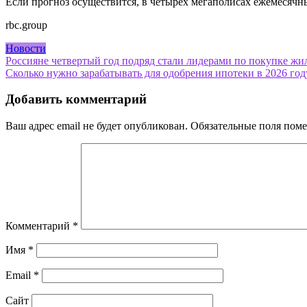
Если прогноз осуществится, в четырех мегаполисах ежемесяч
rbc.group
Новости
Навигация
Россияне четвертый год подряд стали лидерами по покупке жи
Сколько нужно зарабатывать для одобрения ипотеки в 2026 го
по
записям
Добавить комментарий
Ваш адрес email не будет опубликован.
Обязательные поля пом
Комментарий
*
Имя
*
Email
*
Сайт