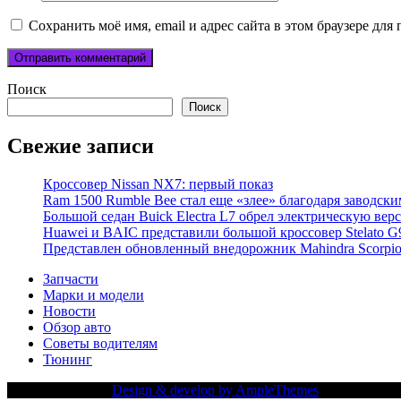
Сохранить моё имя, email и адрес сайта в этом браузере д
Поиск
Поиск
Свежие записи
Кроссовер Nissan NX7: первый показ
Ram 1500 Rumble Bee стал еще «злее» благодаря заводск
Большой седан Buick Electra L7 обрел электрическую вер
Huawei и BAIC представили большой кроссовер Stelato G
Представлен обновленный внедорожник Mahindra Scorpi
Запчасти
Марки и модели
Новости
Обзор авто
Советы водителям
Тюнинг
Copy Right Text |
Design & develop by AmpleThemes