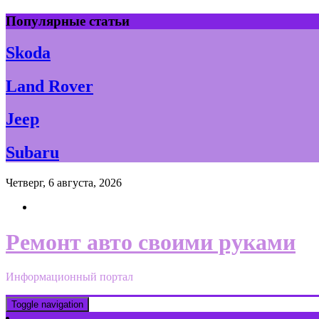
Skip
Популярные статьи
to
content
Skoda
Land Rover
Jeep
Subaru
Четверг, 6 августа, 2026
Ремонт авто своими руками
Информационный портал
Toggle navigation