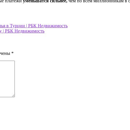
ные платежи
уменьшатся сильнее,
чем по всем миллионникам в с
лья в Турции | РБК Недвижимость
ду | РБК Недвижимость
ечены
*