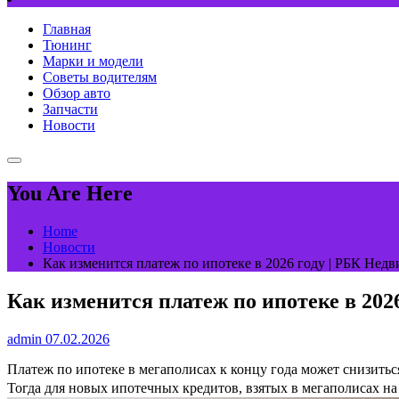
Главная
Тюнинг
Марки и модели
Советы водителям
Обзор авто
Запчасти
Новости
You Are Here
Home
Новости
Как изменится платеж по ипотеке в 2026 году | РБК Нед
Как изменится платеж по ипотеке в 202
admin
07.02.2026
Платеж по ипотеке в мегаполисах к концу года может снизитьс
Тогда для новых ипотечных кредитов, взятых в мегаполисах на