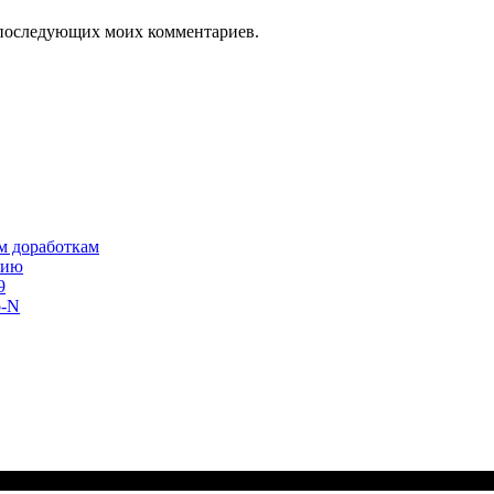
ля последующих моих комментариев.
им доработкам
сию
9
o-N