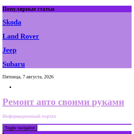
Skip
Популярные статьи
to
content
Skoda
Land Rover
Jeep
Subaru
Пятница, 7 августа, 2026
Ремонт авто своими руками
Информационный портал
Toggle navigation