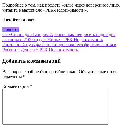
Подробнее о том, как продать жилье через доверенное лицо,
читайте в материале «РБК-Недвижимости».
Читайте также:
Новости
Навигация
От «Сити» до «Газпром Арены»: как нейросеть видит две
столицы в 2100 году :: Жилье :: РБК Недвижимость
по
Ипотечный пузырь: есть ли признаки его формирования в
записям
России :: Деньги :: РБК Недвижимость
Добавить комментарий
Ваш адрес email не будет опубликован.
Обязательные поля
помечены
*
Комментарий
*