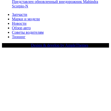
Представлен обновленный внедорожник Mahindra
Scorpio-N
Запчасти
Марки и модели
Новости
Обзор авто
Советы водителям
Тюнинг
Copy Right Text |
Design & develop by AmpleThemes