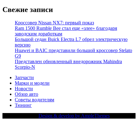
Свежие записи
Кроссовер Nissan NX7: первый показ
Ram 1500 Rumble Bee стал еще «злее» благодаря
заводским доработкам
Большой седан Buick Electra L7 обрел электрическую
версию
Huawei и BAIC представили большой кроссовер Stelato
G9
Представлен обновленный внедорожник Mahindra
Scorpio-N
Запчасти
Марки и модели
Новости
Обзор авто
Советы водителям
Тюнинг
Copy Right Text |
Design & develop by AmpleThemes