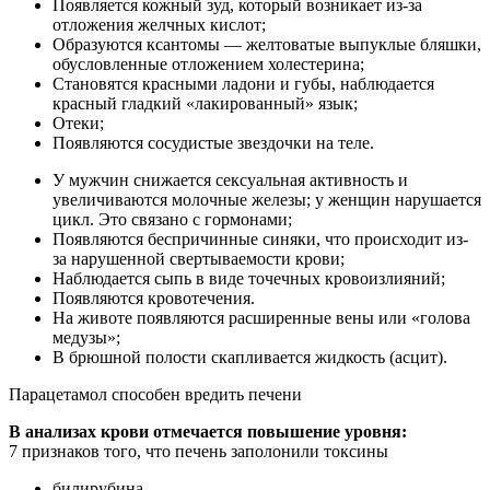
Появляется кожный зуд, который возникает из-за
отложения желчных кислот;
Образуются ксантомы — желтоватые выпуклые бляшки,
обусловленные отложением холестерина;
Становятся красными ладони и губы, наблюдается
красный гладкий «лакированный» язык;
Отеки;
Появляются сосудистые звездочки на теле.
У мужчин снижается сексуальная активность и
увеличиваются молочные железы; у женщин нарушается
цикл. Это связано с гормонами;
Появляются беспричинные синяки, что происходит из-
за нарушенной свертываемости крови;
Наблюдается сыпь в виде точечных кровоизлияний;
Появляются кровотечения.
На животе появляются расширенные вены или «голова
медузы»;
В брюшной полости скапливается жидкость (асцит).
Парацетамол способен вредить печени
В анализах крови отмечается повышение уровня:
7 признаков того, что печень заполонили токсины
билирубина,