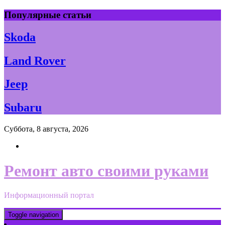
Skip
Популярные статьи
to
content
Skoda
Land Rover
Jeep
Subaru
Суббота, 8 августа, 2026
Ремонт авто своими руками
Информационный портал
Toggle navigation