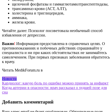
щелочной фосфатазы и гаммаглютамилтранспептидазы,
трансаминаз крови (АСТ, АЛТ),
холестерина и триглицеридов,
аммиака,
железа крови.
Читайте далее: Психолог посоветовала необычный способ
избавления от депрессии.
Важно
!
Информация предоставлена в справочных целях. О
противопоказаниях и побочных действиях спрашивайте у
специалиста и ни при каких обстоятельствах не занимайтесь
самолечением. При первых признаках заболевания обратитесь
к врачу.
Читать MedikForum.ru в
Новости
Навигация
Кардиолог: какую боль по ошибке можно принять за инфаркт
Когда артерии в опасности: врач рассказал о худшей позе для
по
сна
записям
Добавить комментарий
Ваш адрес email не будет опубликован.
Обязательные поля