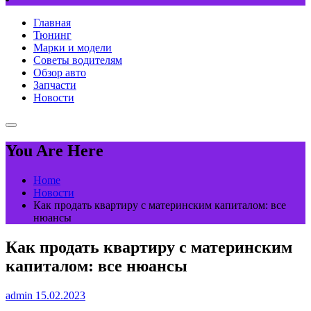
Главная
Тюнинг
Марки и модели
Советы водителям
Обзор авто
Запчасти
Новости
You Are Here
Home
Новости
Как продать квартиру с материнским капиталом: все
нюансы
Как продать квартиру с материнским
капиталом: все нюансы
admin
15.02.2023