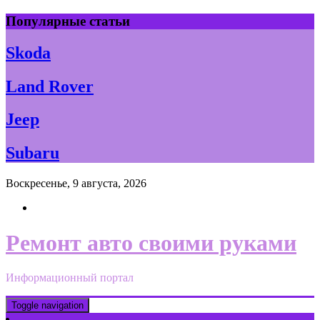
Skip
Популярные статьи
to
content
Skoda
Land Rover
Jeep
Subaru
Воскресенье, 9 августа, 2026
Ремонт авто своими руками
Информационный портал
Toggle navigation