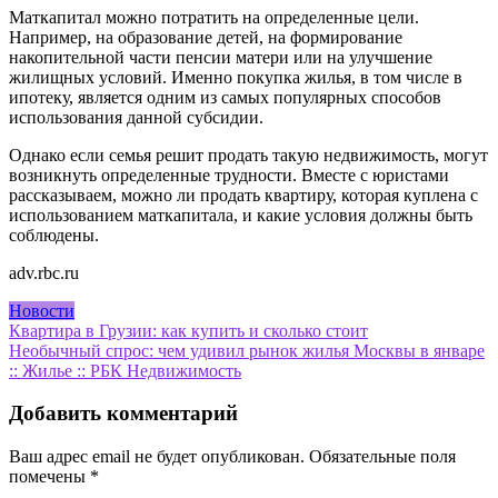
Маткапитал можно потратить на определенные цели.
Например, на образование детей, на формирование
накопительной части пенсии матери или на улучшение
жилищных условий. Именно покупка жилья, в том числе в
ипотеку, является одним из самых популярных способов
использования данной субсидии.
Однако если семья решит продать такую недвижимость, могут
возникнуть определенные трудности. Вместе с юристами
рассказываем, можно ли продать квартиру, которая куплена с
использованием маткапитала, и какие условия должны быть
соблюдены.
adv.rbc.ru
Новости
Навигация
Квартира в Грузии: как купить и сколько стоит
Необычный спрос: чем удивил рынок жилья Москвы в январе
по
:: Жилье :: РБК Недвижимость
записям
Добавить комментарий
Ваш адрес email не будет опубликован.
Обязательные поля
помечены
*