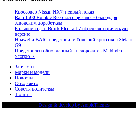
Кроссовер Nissan NX7: первый показ
Ram 1500 Rumble Bee стал еще «злее» благодаря
заводским доработкам
Большой седан Buick Electra L7 обрел электрическую
версию
Huawei и BAIC представили большой кроссовер Stelato
G9
Представлен обновленный внедорожник Mahindra
Scorpio-N
Запчасти
Марки и модели
Новости
Обзор авто
Советы водителям
Тюнинг
Copy Right Text |
Design & develop by AmpleThemes