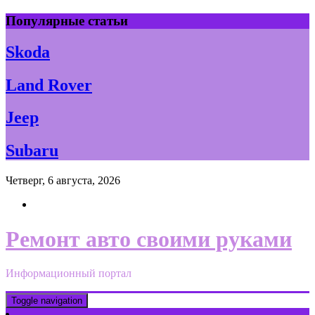
Skip
Популярные статьи
to
content
Skoda
Land Rover
Jeep
Subaru
Четверг, 6 августа, 2026
Ремонт авто своими руками
Информационный портал
Toggle navigation