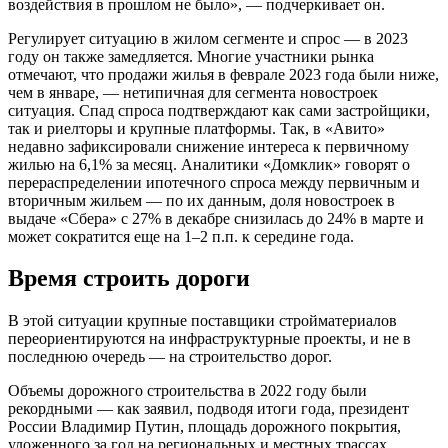
воздействия в прошлом не было», — подчеркивает он.
Регулирует ситуацию в жилом сегменте и спрос — в 2023
году он также замедляется. Многие участники рынка
отмечают, что продажи жилья в феврале 2023 года были ниже,
чем в январе, — нетипичная для сегмента новостроек
ситуация. Спад спроса подтверждают как сами застройщики,
так и риелторы и крупные платформы. Так, в «Авито»
недавно зафиксировали снижение интереса к первичному
жилью на 6,1% за месяц. Аналитики «Домклик» говорят о
перераспределении ипотечного спроса между первичным и
вторичным жильем — по их данным, доля новостроек в
выдаче «Сбера» с 27% в декабре снизилась до 24% в марте и
может сократится еще на 1–2 п.п. к середине года.
Время строить дороги
В этой ситуации крупные поставщики стройматериалов
переориентируются на инфраструктурные проекты, и не в
последнюю очередь — на строительство дорог.
Объемы дорожного строительства в 2022 году были
рекордными — как заявил, подводя итоги года, президент
России Владимир Путин, площадь дорожного покрытия,
уложенного за год на региональных и местных трассах,