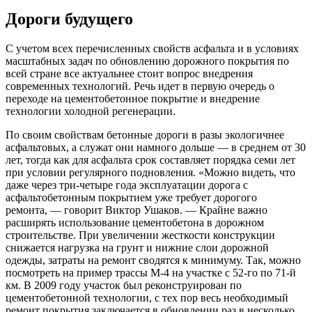
Дороги будущего
С учетом всех перечисленных свойств асфальта и в условиях
масштабных задач по обновлению дорожного покрытия по
всей стране все актуальнее стоит вопрос внедрения
современных технологий. Речь идет в первую очередь о
переходе на цементобетонное покрытие и внедрение
технологии холодной регенерации.
По своим свойствам бетонные дороги в разы экологичнее
асфальтовых, а служат они намного дольше — в среднем от 30
лет, тогда как для асфальта срок составляет порядка семи лет
при условии регулярного подновления. «Можно видеть, что
даже через три-четыре года эксплуатации дорога с
асфальтобетонным покрытием уже требует дорогого
ремонта, — говорит Виктор Ушаков. — Крайне важно
расширять использование цементобетона в дорожном
строительстве. При увеличении жесткости конструкции
снижается нагрузка на грунт и нижние слои дорожной
одежды, затраты на ремонт сводятся к минимуму. Так, можно
посмотреть на пример трассы М-4 на участке с 52-го по 71-й
км. В 2009 году участок был реконструирован по
цементобетонной технологии, с тех пор весь необходимый
ремонт покрытия заключается в обновлении раз в несколько