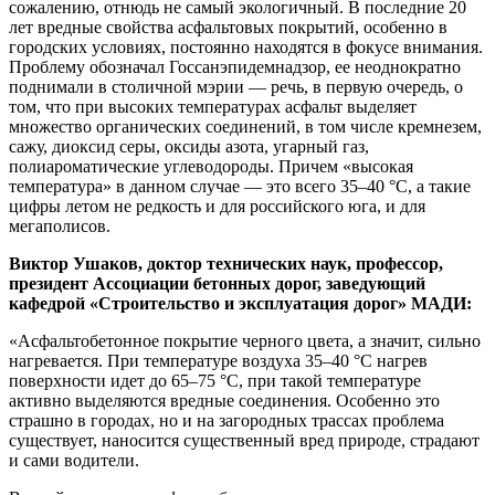
сожалению, отнюдь не самый экологичный. В последние 20
лет вредные свойства асфальтовых покрытий, особенно в
городских условиях, постоянно находятся в фокусе внимания.
Проблему обозначал Госсанэпидемнадзор, ее неоднократно
поднимали в столичной мэрии — речь, в первую очередь, о
том, что при высоких температурах асфальт выделяет
множество органических соединений, в том числе кремнезем,
сажу, диоксид серы, оксиды азота, угарный газ,
полиароматические углеводороды. Причем «высокая
температура» в данном случае — это всего 35–40 °С, а такие
цифры летом не редкость и для российского юга, и для
мегаполисов.
Виктор Ушаков, доктор технических наук, профессор,
президент Ассоциации бетонных дорог, заведующий
кафедрой «Строительство и эксплуатация дорог» МАДИ:
«Асфальтобетонное покрытие черного цвета, а значит, сильно
нагревается. При температуре воздуха 35–40 °С нагрев
поверхности идет до 65–75 °С, при такой температуре
активно выделяются вредные соединения. Особенно это
страшно в городах, но и на загородных трассах проблема
существует, наносится существенный вред природе, страдают
и сами водители.