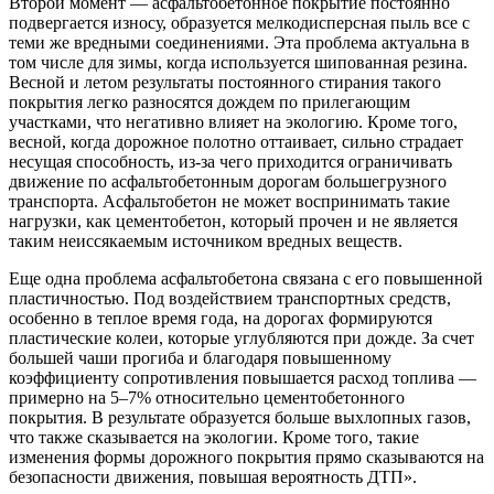
Второй момент — асфальтобетонное покрытие постоянно
подвергается износу, образуется мелкодисперсная пыль все с
теми же вредными соединениями. Эта проблема актуальна в
том числе для зимы, когда используется шипованная резина.
Весной и летом результаты постоянного стирания такого
покрытия легко разносятся дождем по прилегающим
участками, что негативно влияет на экологию. Кроме того,
весной, когда дорожное полотно оттаивает, сильно страдает
несущая способность, из-за чего приходится ограничивать
движение по асфальтобетонным дорогам большегрузного
транспорта. Асфальтобетон не может воспринимать такие
нагрузки, как цементобетон, который прочен и не является
таким неиссякаемым источником вредных веществ.
Еще одна проблема асфальтобетона связана с его повышенной
пластичностью. Под воздействием транспортных средств,
особенно в теплое время года, на дорогах формируются
пластические колеи, которые углубляются при дожде. За счет
большей чаши прогиба и благодаря повышенному
коэффициенту сопротивления повышается расход топлива —
примерно на 5–7% относительно цементобетонного
покрытия. В результате образуется больше выхлопных газов,
что также сказывается на экологии. Кроме того, такие
изменения формы дорожного покрытия прямо сказываются на
безопасности движения, повышая вероятность ДТП».