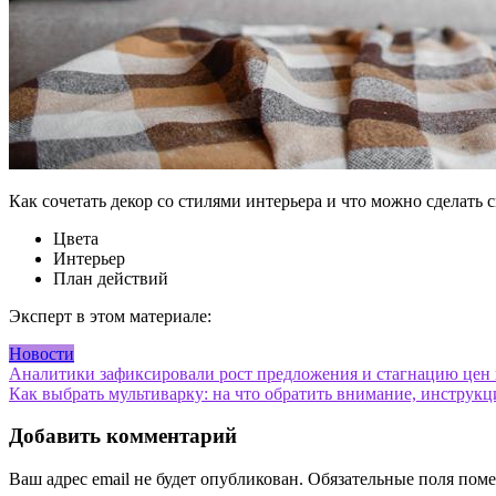
Как сочетать декор со стилями интерьера и что можно сделать
Цвета
Интерьер
План действий
Эксперт в этом материале:
Новости
Навигация
Аналитики зафиксировали рост предложения и стагнацию цен 
Как выбрать мультиварку: на что обратить внимание, инструкц
по
записям
Добавить комментарий
Ваш адрес email не будет опубликован.
Обязательные поля пом