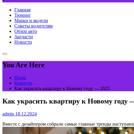
Главная
Тюнинг
Марки и модели
Советы водителям
Обзор авто
Запчасти
Новости
You Are Here
Home
Новости
Как украсить квартиру к Новому году — 2025
Как украсить квартиру к Новому году 
admin
18.12.2024
Вместе с дизайнером собрали самые главные тренды наступаю