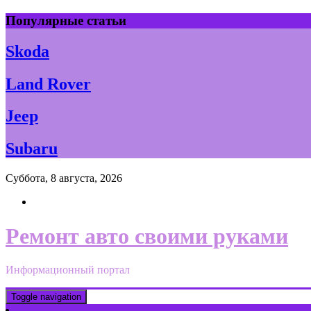
Skip
Популярные статьи
to
content
Skoda
Land Rover
Jeep
Subaru
Суббота, 8 августа, 2026
Ремонт авто своими руками
Информационный портал
Toggle navigation