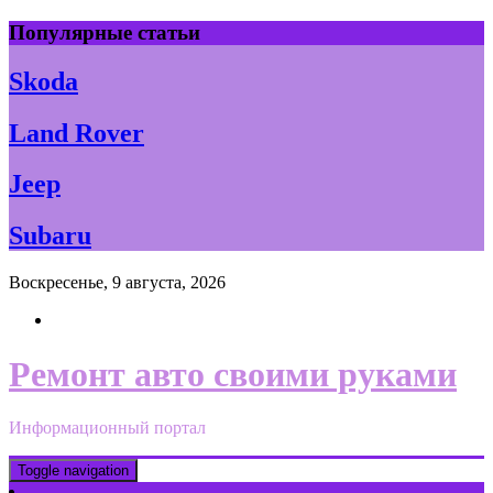
Skip
Популярные статьи
to
content
Skoda
Land Rover
Jeep
Subaru
Воскресенье, 9 августа, 2026
Ремонт авто своими руками
Информационный портал
Toggle navigation