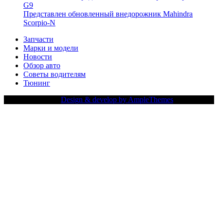
G9
Представлен обновленный внедорожник Mahindra
Scorpio-N
Запчасти
Марки и модели
Новости
Обзор авто
Советы водителям
Тюнинг
Copy Right Text |
Design & develop by AmpleThemes