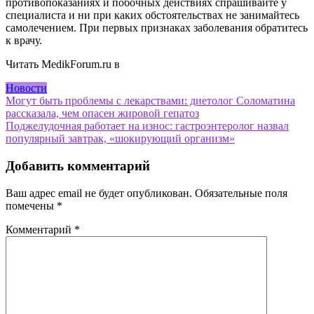
противопоказаниях и побочных действиях спрашивайте у
специалиста и ни при каких обстоятельствах не занимайтесь
самолечением. При первых признаках заболевания обратитесь
к врачу.
Читать MedikForum.ru в
Новости
Навигация
Могут быть проблемы с лекарствами: диетолог Соломатина
рассказала, чем опасен жировой гепатоз
по
Поджелудочная работает на износ: гастроэнтеролог назвал
записям
популярный завтрак, «шокирующий организм»
Добавить комментарий
Ваш адрес email не будет опубликован.
Обязательные поля
помечены
*
Комментарий
*