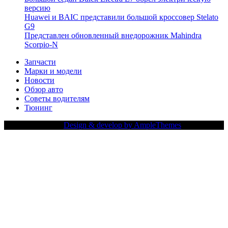
версию
Huawei и BAIC представили большой кроссовер Stelato
G9
Представлен обновленный внедорожник Mahindra
Scorpio-N
Запчасти
Марки и модели
Новости
Обзор авто
Советы водителям
Тюнинг
Copy Right Text |
Design & develop by AmpleThemes