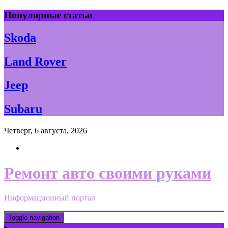
Skip
Популярные статьи
to
content
Skoda
Land Rover
Jeep
Subaru
Четверг, 6 августа, 2026
Ремонт авто своими руками
Информационный портал
Toggle navigation