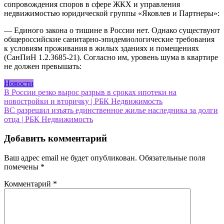
сопровождения споров в сфере ЖКХ и управления
недвижимостью юридической группы «Яковлев и Партнеры»:
— Единого закона о тишине в России нет. Однако существуют
общероссийские санитарно-эпидемиологические требования
к условиям проживания в жилых зданиях и помещениях
(СанПиН 1.2.3685-21). Согласно им, уровень шума в квартире
не должен превышать:
Новости
Навигация
В России резко вырос разрыв в сроках ипотеки на
новостройки и вторичку | РБК Недвижимость
по
ВС разрешил изъять единственное жилье наследника за долги
записям
отца | РБК Недвижимость
Добавить комментарий
Ваш адрес email не будет опубликован.
Обязательные поля
помечены
*
Комментарий
*