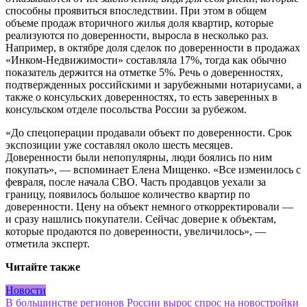
способны проявиться впоследствии. При этом в общем
объеме продаж вторичного жилья доля квартир, которые
реализуются по доверенности, выросла в несколько раз.
Например, в октябре доля сделок по доверенности в продажах
«Инком-Недвижимости» составляла 17%, тогда как обычно
показатель держится на отметке 5%. Речь о доверенностях,
подтвержденных российскими и зарубежными нотариусами, а
также о консульских доверенностях, то есть заверенных в
консульском отделе посольства России за рубежом.
«До спецоперации продавали объект по доверенности. Срок
экспозиции уже составлял около шесть месяцев.
Доверенности были непопулярны, люди боялись по ним
покупать», — вспоминает Елена Мищенко. «Все изменилось с
февраля, после начала СВО. Часть продавцов уехали за
границу, появилось большое количество квартир по
доверенности. Цену на объект немного откорректировали —
и сразу нашлись покупатели. Сейчас доверие к объектам,
которые продаются по доверенности, увеличилось», —
отметила эксперт.
Читайте также
Новости
Навигация
В большинстве регионов России вырос спрос на новостройки