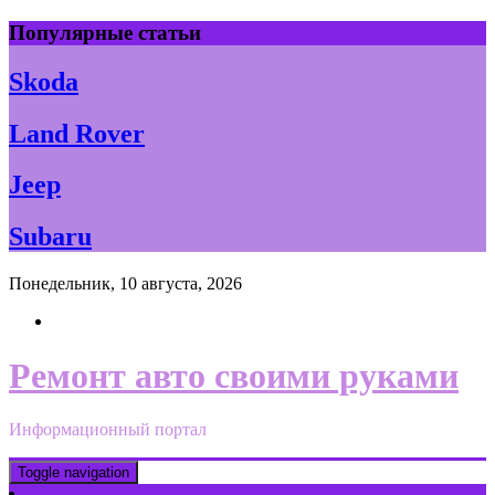
Skip
Популярные статьи
to
content
Skoda
Land Rover
Jeep
Subaru
Понедельник, 10 августа, 2026
Ремонт авто своими руками
Информационный портал
Toggle navigation