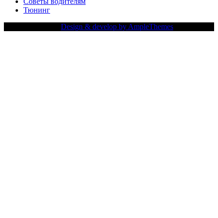
Советы водителям
Тюнинг
Copy Right Text |
Design & develop by AmpleThemes