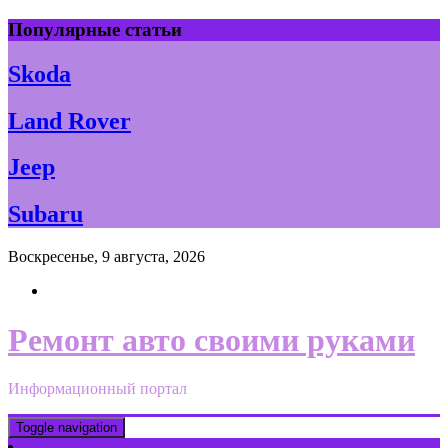
Skip
Популярные статьи
to
content
Skoda
Land Rover
Jeep
Subaru
Воскресенье, 9 августа, 2026
Ремонт авто своими руками
Информационный портал
Toggle navigation