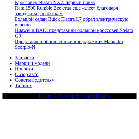
Кроссовер Nissan NX7: первый показ
Ram 1500 Rumble Bee стал еще «злее» благодаря
заводским доработкам
Большой седан Buick Electra L7 обрел электрическую
версию
Huawei и BAIC представили большой кроссовер Stelato
G9
Представлен обновленный внедорожник Mahindra
Scorpio-N
Запчасти
Марки и модели
Новости
Обзор авто
Советы водителям
Тюнинг
Copy Right Text |
Design & develop by AmpleThemes