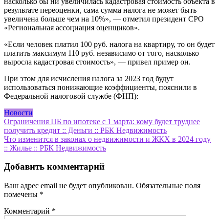
насколько бы ни увеличилась кадастровая стоимость объекта в
результате переоценки, сама сумма налога не может быть
увеличена больше чем на 10%», — отметил президент СРО
«Региональная ассоциация оценщиков».
«Если человек платил 100 руб. налога на квартиру, то он будет
платить максимум 110 руб. независимо от того, насколько
выросла кадастровая стоимость», — привел пример он.
При этом для исчисления налога за 2023 год будут
использоваться понижающие коэффициенты, пояснили в
Федеральной налоговой службе (ФНП):
Новости
Навигация
Ограничения ЦБ по ипотеке с 1 марта: кому будет труднее
получить кредит :: Деньги :: РБК Недвижимость
по
Что изменится в законах о недвижимости и ЖКХ в 2024 году
записям
:: Жилье :: РБК Недвижимость
Добавить комментарий
Ваш адрес email не будет опубликован.
Обязательные поля
помечены
*
Комментарий
*