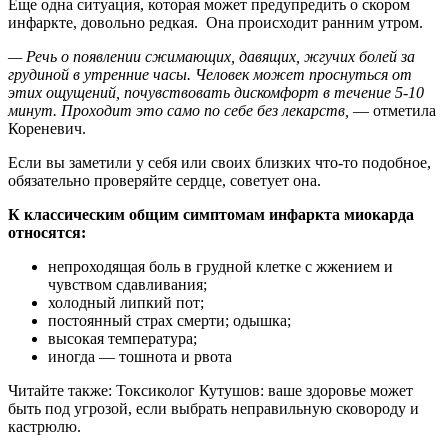
Еще одна ситуация, которая может предупредить о скором
инфаркте, довольно редкая. Она происходит ранним утром.
— Речь о появлении сжимающих, давящих, жгучих болей за
грудиной в утренние часы. Человек может проснуться от
этих ощущений, почувствовать дискомфорт в течение 5-10
минут. Проходит это само по себе без лекарств,
— отметила
Кореневич.
Если вы заметили у себя или своих близких что-то подобное,
обязательно проверяйте сердце, советует она.
К классическим общим симптомам инфаркта миокарда
относятся:
непроходящая боль в грудной клетке с жжением и
чувством сдавливания;
холодный липкий пот;
постоянный страх смерти; одышка;
высокая температура;
иногда — тошнота и рвота
Читайте также: Токсиколог Кутушов: ваше здоровье может
быть под угрозой, если выбрать неправильную сковороду и
кастрюлю.