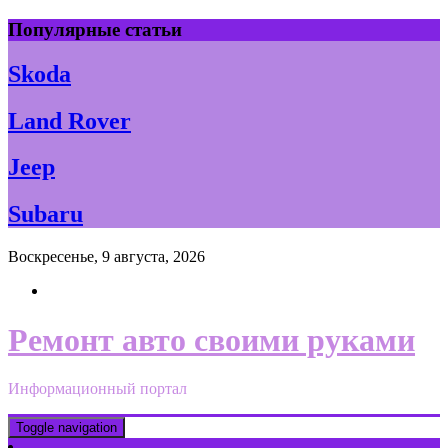
Skip
Популярные статьи
to
content
Skoda
Land Rover
Jeep
Subaru
Воскресенье, 9 августа, 2026
Ремонт авто своими руками
Информационный портал
Toggle navigation