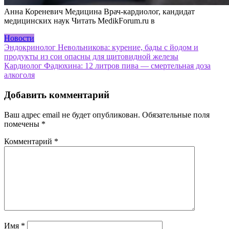
Анна Кореневич Медицина Врач-кардиолог, кандидат
медицинских наук
Читать MedikForum.ru в
Новости
Навигация
Эндокринолог Невольникова: курение, бады с йодом и
продукты из сои опасны для щитовидной железы
по
Кардиолог Фадюхина: 12 литров пива — смертельная доза
записям
алкоголя
Добавить комментарий
Ваш адрес email не будет опубликован.
Обязательные поля
помечены
*
Комментарий
*
Имя
*