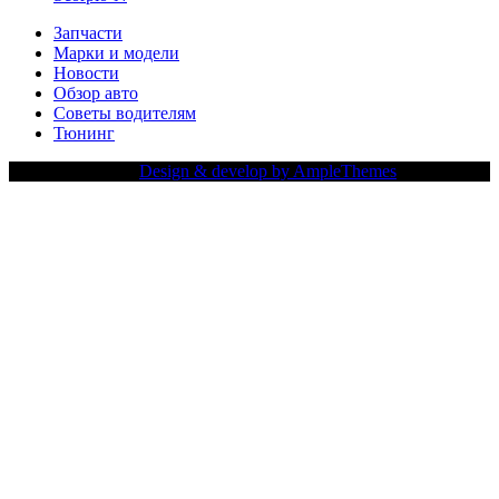
Запчасти
Марки и модели
Новости
Обзор авто
Советы водителям
Тюнинг
Copy Right Text |
Design & develop by AmpleThemes