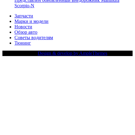
Представлен обновленный внедорожник Mahindra
Scorpio-N
Запчасти
Марки и модели
Новости
Обзор авто
Советы водителям
Тюнинг
Copy Right Text |
Design & develop by AmpleThemes