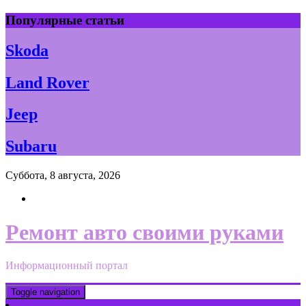
Skip
Популярные статьи
to
content
Skoda
Land Rover
Jeep
Subaru
Суббота, 8 августа, 2026
Ремонт авто своими руками
Информационный портал
Toggle navigation