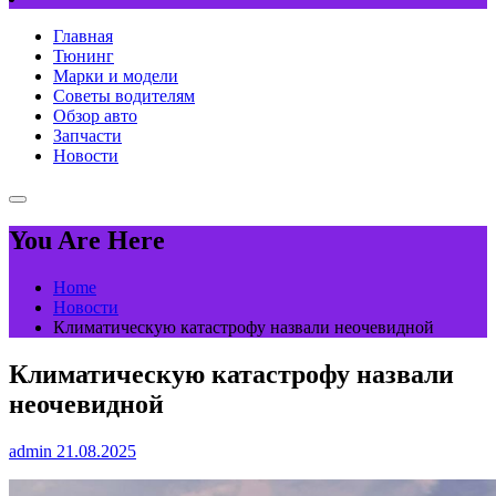
Главная
Тюнинг
Марки и модели
Советы водителям
Обзор авто
Запчасти
Новости
You Are Here
Home
Новости
Климатическую катастрофу назвали неочевидной
Климатическую катастрофу назвали
неочевидной
admin
21.08.2025