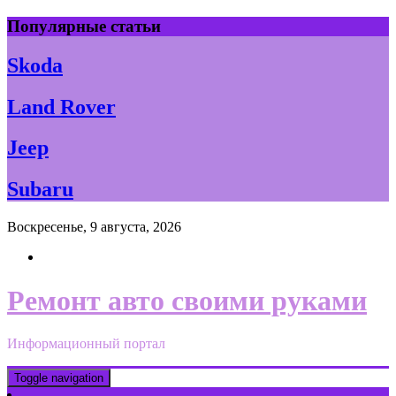
Skip
Популярные статьи
to
content
Skoda
Land Rover
Jeep
Subaru
Воскресенье, 9 августа, 2026
Ремонт авто своими руками
Информационный портал
Toggle navigation