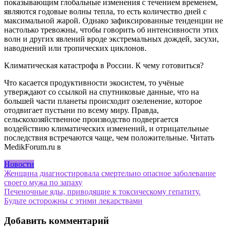
показывающим глобальные изменения с течением временем,
являются годовые волны тепла, то есть количество дней с
максимальной жарой. Однако зафиксированные тенденции не
настолько тревожны, чтобы говорить об интенсивности этих
волн и других явлений вроде экстремальных дождей, засухи,
наводнений или тропических циклонов.
Климатическая катастрофа в России. К чему готовиться?
Что касается продуктивности экосистем, то учёные
утверждают со ссылкой на спутниковые данные, что на
большей части планеты происходит озеленение, которое
отодвигает пустыни по всему миру. Правда,
сельскохозяйственное производство подвергается
воздействию климатических изменений, и отрицательные
последствия встречаются чаще, чем положительные.
Читать
MedikForum.ru в
Новости
Навигация
Женщина диагностировала смертельно опасное заболевание
своего мужа по запаху
по
Печеночные яды, приводящие к токсическому гепатиту.
записям
Будьте осторожны с этими лекарствами
Добавить комментарий