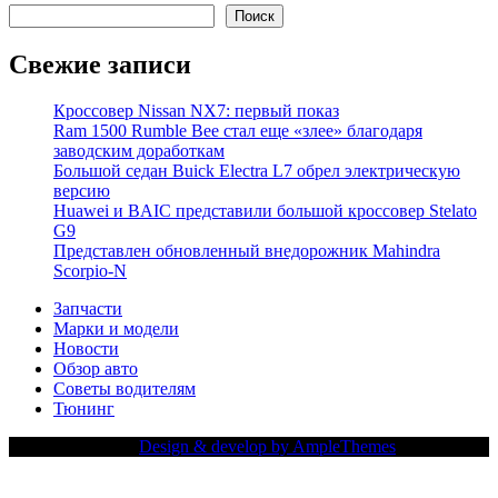
Поиск
Свежие записи
Кроссовер Nissan NX7: первый показ
Ram 1500 Rumble Bee стал еще «злее» благодаря
заводским доработкам
Большой седан Buick Electra L7 обрел электрическую
версию
Huawei и BAIC представили большой кроссовер Stelato
G9
Представлен обновленный внедорожник Mahindra
Scorpio-N
Запчасти
Марки и модели
Новости
Обзор авто
Советы водителям
Тюнинг
Copy Right Text |
Design & develop by AmpleThemes