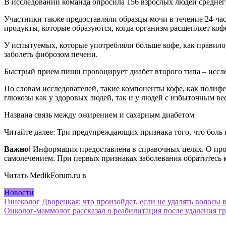
В исследовании команда опросила 156 взрослых людей среднего
Участники также предоставляли образцы мочи в течение 24-час
продукты, которые образуются, когда организм расщепляет коф
У испытуемых, которые употребляли больше кофе, как правило,
заболеть фиброзом печени.
Быстрый прием пищи провоцирует диабет второго типа – иссл
По словам исследователей, такие компоненты кофе, как полиф
глюкозы как у здоровых людей, так и у людей с избыточным ве
Названа связь между ожирением и сахарным диабетом
Читайте далее: Три предупреждающих признака того, что боль 
Важно
!
Информация предоставлена в справочных целях. О прот
самолечением. При первых признаках заболевания обратитесь к
Читать MedikForum.ru в
Новости
Навигация
Гинеколог Дворецкая: что произойдет, если не удалять волосы 
Онколог-маммолог рассказал о реабилитация после удаления г
по