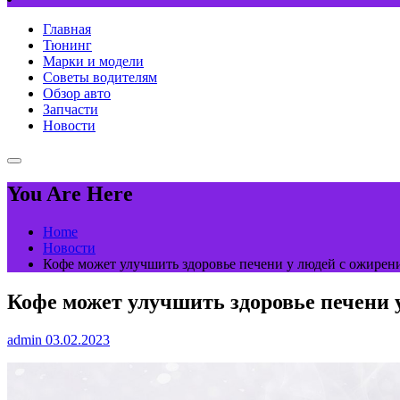
Главная
Тюнинг
Марки и модели
Советы водителям
Обзор авто
Запчасти
Новости
You Are Here
Home
Новости
Кофе может улучшить здоровье печени у людей с ожирени
Кофе может улучшить здоровье печени у
admin
03.02.2023