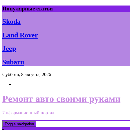
Skip
Популярные статьи
to
content
Skoda
Land Rover
Jeep
Subaru
Суббота, 8 августа, 2026
Ремонт авто своими руками
Информационный портал
Toggle navigation