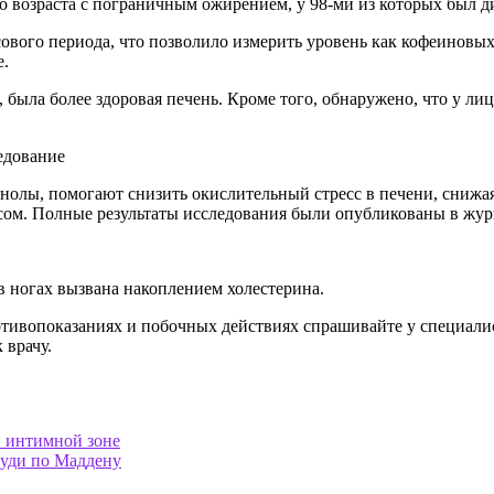
 возраста с пограничным ожирением, у 98-ми из которых был ди
ового периода, что позволило измерить уровень как кофеиновых
е.
 была более здоровая печень. Кроме того, обнаружено, что у л
едование
енолы, помогают снизить окислительный стресс в печени, снижа
сом. Полные результаты исследования были опубликованы в журна
в ногах вызвана накоплением холестерина.
ивопоказаниях и побочных действиях спрашивайте у специалист
 врачу.
в интимной зоне
руди по Маддену