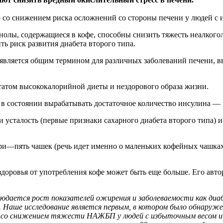
о со снижением риска осложнений со стороны печени у людей с
нолы, содержащиеся в кофе, способны снизить тяжесть неалког
ть риск развития диабета второго типа.
является общим термином для различных заболеваний печени, в
ьтатом высококалорийной диеты и нездорового образа жизни.
е в состоянии вырабатывать достаточное количество инсулина —
 усталость (первые признаки сахарного диабета второго типа) 
ри—пять чашек (речь идет именно о маленьких кофейных чашках)
 здоровья от употребления кофе может быть еще больше. Его ав
блюдается рост показателей ожирения и заболеваемости как ди
Наше исследование является первым, в котором было обнаружен
ны со снижением тяжести НАЖБП у людей с избыточным весом и