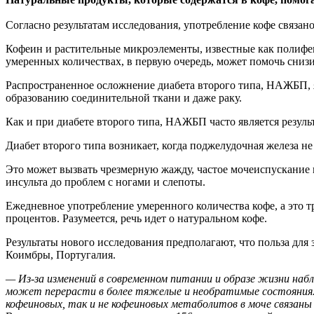
Согласно результатам исследования, употребление кофе
связан
Кофеин и растительные микроэлементы, известные как полифе
умеренных количествах, в первую очередь, может помочь снизи
Распространенное осложнение диабета второго типа, НАЖБП, 
образованию соединительной ткани и даже раку.
Как и при диабете второго типа, НАЖБП часто является резул
Диабет второго типа возникает, когда поджелудочная железа н
Это может вызвать чрезмерную жажду, частое мочеиспускание и
инсульта до проблем с ногами и слепоты.
Ежедневное употребление умеренного количества кофе, а это т
процентов. Разумеется, речь идет о натуральном кофе.
Результаты нового исследования предполагают, что польза для
Коимбры, Португалия.
— Из-за изменений в современном питании и образе жизни на
может перерасти в более тяжелые и необратимые состояния. 
кофеиновых, так и не кофеиновых метаболитов в моче связа