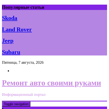
Skip
Популярные статьи
to
content
Skoda
Land Rover
Jeep
Subaru
Пятница, 7 августа, 2026
Ремонт авто своими руками
Информационный портал
Toggle navigation