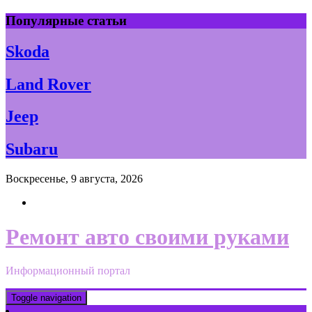
Skip
Популярные статьи
to
content
Skoda
Land Rover
Jeep
Subaru
Воскресенье, 9 августа, 2026
Ремонт авто своими руками
Информационный портал
Toggle navigation