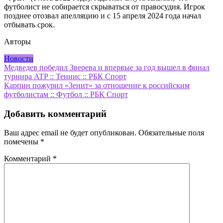
футболист не собирается скрываться от правосудия. Игрок
позднее отозвал апелляцию и с 15 апреля 2024 года начал
отбывать срок.
Авторы
Новости
Навигация
Медведев победил Зверева и впервые за год вышел в финал
турнира ATP :: Теннис :: РБК Спорт
по
Карпин пожурил «Зенит» за отношение к российским
записям
футболистам :: Футбол :: РБК Спорт
Добавить комментарий
Ваш адрес email не будет опубликован.
Обязательные поля
помечены
*
Комментарий
*