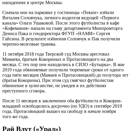
нападениях в центре Москвы.
Сначала они на парковке у гостиницы «Пекин» избили
Виталия Соловчука, личного водителя ведущей «Первого
канала» Ольги Ушаковой. После этого футболисты в кафе
«Кофемания» напали на главу департамента Минпромторга
Дениса Пака и гендиректора ФГУП «НАМИ» Сергея
Гайсина. В результате избиения Соловчук и Пак получили
черепно-мозговые травмы.
11 октября 2018 года Тверской суд Москвы арестовал
Мамаева, братьев Кокориных и Протасовицкого на два
месяца. С тех пор они находились в СИЗО «Бутырка». В мае
2019 года обвиняемые получили тюремные сроки от одного
года пяти месяцев (Мамаев и Протасовицкий) до полутора лет
(братья Кокорины). При этом суд смягчил футболистам
обвинение в хулиганстве, не увидев в их действиях
преступного сговора.
После 11 месяцев в заключении оба футболиста и Кокорин-
младший освободились досрочно (по УДО) в сентябре 2019
года, Протасовицкий вышел на свободу в начале ноября
того же года.
Рай Влут («Урал»)