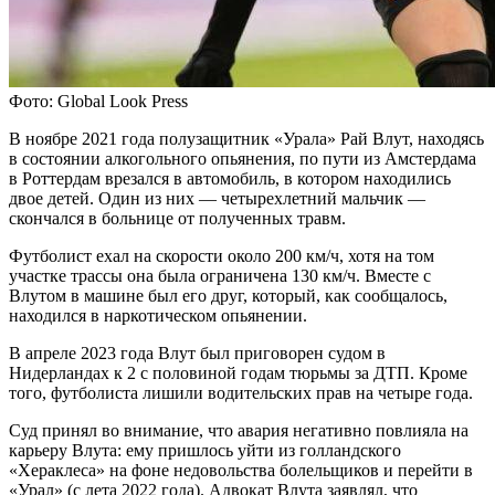
Фото: Global Look Press
В ноябре 2021 года полузащитник «Урала» Рай Влут, находясь
в состоянии алкогольного опьянения, по пути из Амстердама
в Роттердам врезался в автомобиль, в котором находились
двое детей. Один из них — четырехлетний мальчик —
скончался в больнице от полученных травм.
Футболист ехал на скорости около 200 км/ч, хотя на том
участке трассы она была ограничена 130 км/ч. Вместе с
Влутом в машине был его друг, который, как сообщалось,
находился в наркотическом опьянении.
В апреле 2023 года Влут был приговорен судом в
Нидерландах к 2 с половиной годам тюрьмы за ДТП. Кроме
того, футболиста лишили водительских прав на четыре года.
Суд принял во внимание, что авария негативно повлияла на
карьеру Влута: ему пришлось уйти из голландского
«Хераклеса» на фоне недовольства болельщиков и перейти в
«Урал» (с лета 2022 года). Адвокат Влута заявлял, что