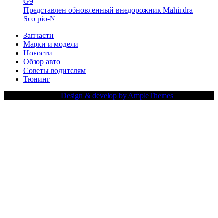
G9
Представлен обновленный внедорожник Mahindra
Scorpio-N
Запчасти
Марки и модели
Новости
Обзор авто
Советы водителям
Тюнинг
Copy Right Text |
Design & develop by AmpleThemes