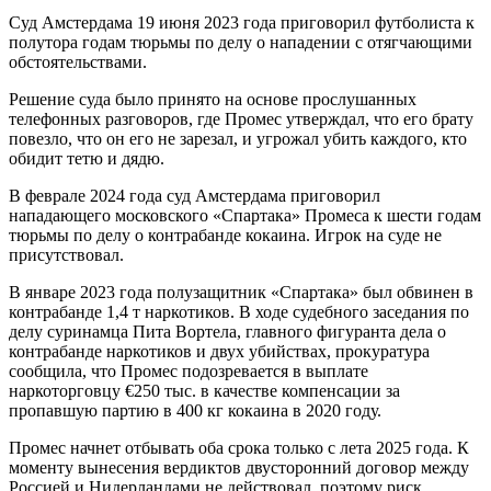
Суд Амстердама 19 июня 2023 года приговорил футболиста к
полутора годам тюрьмы по делу о нападении с отягчающими
обстоятельствами.
Решение суда было принято на основе прослушанных
телефонных разговоров, где Промес утверждал, что его брату
повезло, что он его не зарезал, и угрожал убить каждого, кто
обидит тетю и дядю.
В феврале 2024 года суд Амстердама приговорил
нападающего московского «Спартака» Промеса к шести годам
тюрьмы по делу о контрабанде кокаина. Игрок на суде не
присутствовал.
В январе 2023 года полузащитник «Спартака» был обвинен в
контрабанде 1,4 т наркотиков. В ходе судебного заседания по
делу суринамца Пита Вортела, главного фигуранта дела о
контрабанде наркотиков и двух убийствах, прокуратура
сообщила, что Промес подозревается в выплате
наркоторговцу €250 тыс. в качестве компенсации за
пропавшую партию в 400 кг кокаина в 2020 году.
Промес начнет отбывать оба срока только с лета 2025 года. К
моменту вынесения вердиктов двусторонний договор между
Россией и Нидерландами не действовал, поэтому риск