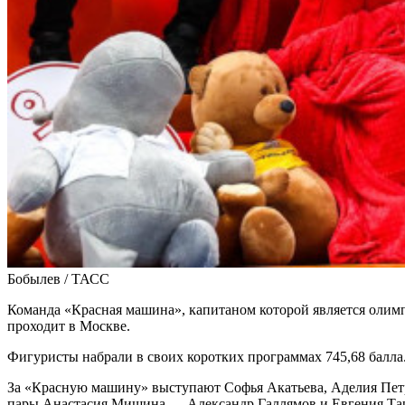
Бобылев / ТАСС
Команда «Красная машина», капитаном которой является олим
проходит в Москве.
Фигуристы набрали в своих коротких программах 745,68 балла.
За «Красную машину» выступают Софья Акатьева, Аделия Петр
пары Анастасия Мишина — Александр Галлямов и Евгения Та