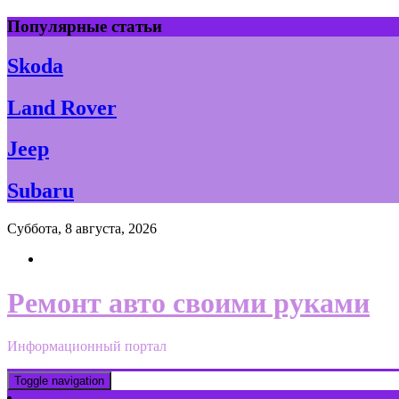
Skip
Популярные статьи
to
content
Skoda
Land Rover
Jeep
Subaru
Суббота, 8 августа, 2026
Ремонт авто своими руками
Информационный портал
Toggle navigation