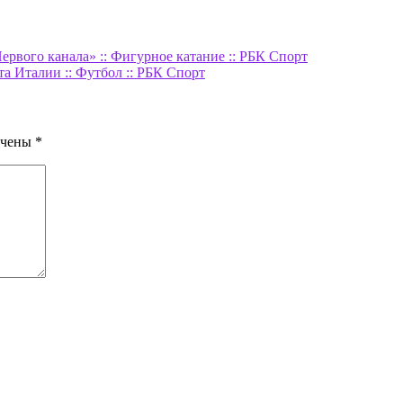
рвого канала» :: Фигурное катание :: РБК Спорт
а Италии :: Футбол :: РБК Спорт
ечены
*