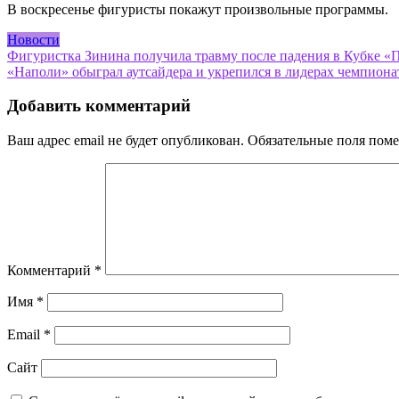
В воскресенье фигуристы покажут произвольные программы.
Новости
Навигация
Фигуристка Зинина получила травму после падения в Кубке «Пе
«Наполи» обыграл аутсайдера и укрепился в лидерах чемпионат
по
записям
Добавить комментарий
Ваш адрес email не будет опубликован.
Обязательные поля пом
Комментарий
*
Имя
*
Email
*
Сайт