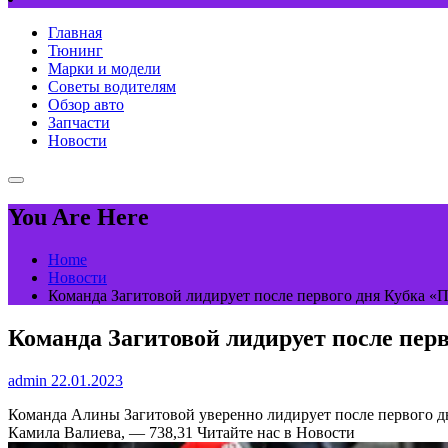
Главная
Тюнинг
Марки и модели
Советы водителям
Обзор авто
Запчасти
Новости
You Are Here
Home
Новости
Команда Загитовой лидирует после первого дня Кубка «Пе
Команда Загитовой лидирует после перв
admin
22.01.2023
Команда Алины Загитовой уверенно лидирует после первого д
Камила Валиева, — 738,31
Читайте нас в Новости