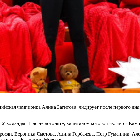
пийская чемпионка Алина Загитова, лидирует после первого дня
 У команды «Нас не догонят», капитаном которой является Камил
осян, Вероника Яметова, Алина Горбачева, Петр Гуменник, Але
расова — Владимир Морозов.