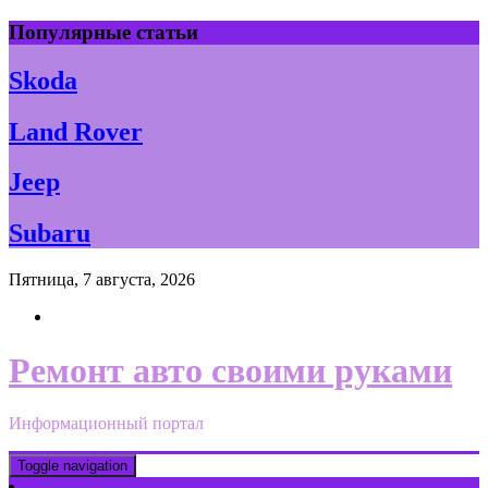
Skip
Популярные статьи
to
content
Skoda
Land Rover
Jeep
Subaru
Пятница, 7 августа, 2026
Ремонт авто своими руками
Информационный портал
Toggle navigation