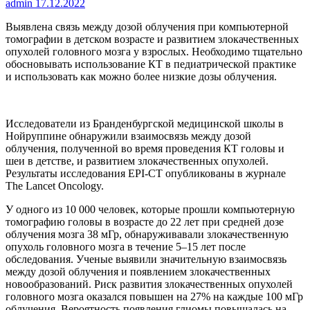
admin
17.12.2022
Выявлена связь между дозой облучения при компьютерной
томографии в детском возрасте и развитием злокачественных
опухолей головного мозга у взрослых. Необходимо
тщательно
обосновывать использование КТ в педиатрической практике
и использовать как можно более низкие дозы облучения.
Исследователи из Бранденбургской медицинской школы в
Нойруппине обнаружили взаимосвязь между дозой
облучения, полученной во время проведения КТ головы и
шеи в детстве, и развитием злокачественных опухолей.
Результаты исследования EPI-CT опубликованы в журнале
The Lancet Oncology.
У одного из 10 000 человек, которые прошли компьютерную
томографию головы в возрасте до 22 лет при средней дозе
облучения мозга 38 мГр, обнаруживавали злокачественную
опухоль головного мозга в течение 5–15 лет после
обследования. Ученые выявили значительную взаимосвязь
между дозой облучения и появлением злокачественных
новообразований. Риск развития злокачественных опухолей
головного мозга оказался повышен на 27% на каждые 100 мГр
облучения. Вероятность появления глиомы повышалась на