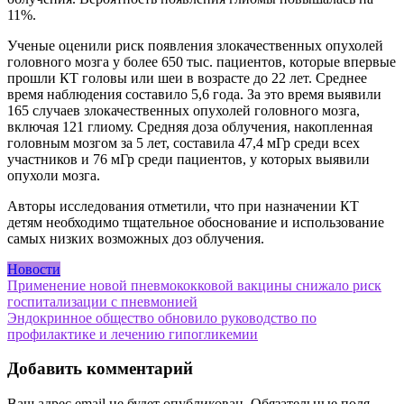
11%.
Ученые оценили риск появления злокачественных опухолей
головного мозга у более 650 тыс. пациентов, которые впервые
прошли КТ головы или шеи в возрасте до 22 лет. Среднее
время наблюдения составило 5,6 года. За это время выявили
165 случаев злокачественных опухолей головного мозга,
включая 121 глиому. Средняя доза облучения, накопленная
головным мозгом за 5 лет, составила 47,4 мГр среди всех
участников и 76 мГр среди пациентов, у которых выявили
опухоли мозга.
Авторы исследования отметили, что при назначении КТ
детям необходимо тщательное обоснование и использование
самых низких возможных доз облучения.
Новости
Навигация
Применение новой пневмококковой вакцины снижало риск
госпитализации с пневмонией
по
Эндокринное общество обновило руководство по
записям
профилактике и лечению гипогликемии
Добавить комментарий
Ваш адрес email не будет опубликован.
Обязательные поля