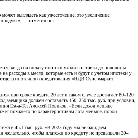
о может выглядеть как ужесточение, это увеличение
 продукт», — отметил он.
ся, когда на оплату ипотеки уходит от трети до половины
а расходы в месяц, которые есть и будут с учетом ипотеки у
ль отдела ипотечного кредитования «НДВ Супермаркет
теж при сроке кредита 20 лет в таком случае достигает 80–120
од заемщика должен составлять 150–250 тыс. руб. при условии,
ания Est-a-Tet Алексей Новиков. «Если доход меньше
джет похожего по характеристикам лота меньше, порой
тежа в 45,1 тыс. руб. «В 2023 году мы не ожидаем
и желательно, чтобы платежи по кредиту не превышали 30–