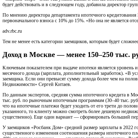
будет действовать и в следующем году, добавила директор г
По мнению директора департамента ипотечного кредитования Es
первоначального взноса с 10% до 15%. «Но она не является от
adv.rbc.ru
Тем не менее есть категории заемщиков, которым будет сложне
Доход в Москве — менее 150–250 тыс. р
Ключевым показателем при выдаче ипотеки является уровень и 
месячного дохода (зарплата, дополнительный заработок). «В у
заемщика. Если они превысят сумму дохода более чем на полов
Недвижимости» Сергей Китаев.
По данным экспертов, средняя сумма ипотечного кредита в Моск
тыс. руб. по рыночным ипотечным программам (30–40 тыс. руб.
что на ипотечные платежи будет уходить от его трети до поло
указанного, то клиенту можно смотреть более дешевую недвиж
существенно). Еще один вариант — сформировать больший пер
У заемщиков «Росбанк Дом» средний размер зарплаты в 2022 год
существенного изменения соотношения размера ипотечного пл