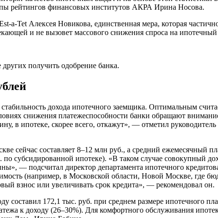
руппы рейтингов финансовых институтов АКРА Ирина Носова.
t-a-Tet Алексея Новикова, единственная мера, которая частичн
секающей и не вызовет массового снижения спроса на ипотечный
е других получить одобрение банка.
ублей
стабильность дохода ипотечного заемщика. Оптимальным считает
словиях снижения платежеспособности банки обращают внимание н
ину, в ипотеке, скорее всего, откажут», — отметил руководите
ве сейчас составляет 8–12 млн руб., а средний ежемесячный пла
 по субсидированной ипотеке). «В таком случае совокупный дох
вины», — подсчитал директор департамента ипотечного кредитов
имость (например, в Московской области, Новой Москве, где бю
вый взнос или увеличивать срок кредита», — рекомендовал он.
у составил 172,1 тыс. руб. при среднем размере ипотечного пла
атежа к доходу (26–30%). Для комфортного обслуживания ипотек