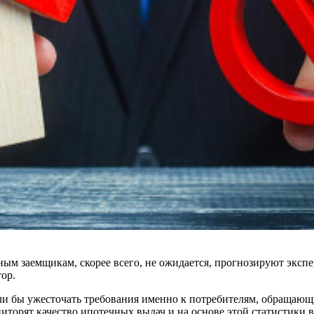
ным заемщикам, скорее всего, не ожидается, прогнозируют эк
ор.
али бы ужесточать требования именно к потребителям, обращаю
иторят качество ипотечных выдач и на основе этой статистики 