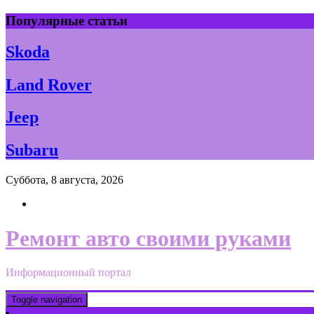
Skip
Популярные статьи
to
content
Skoda
Land Rover
Jeep
Subaru
Суббота, 8 августа, 2026
Ремонт авто своими руками
Информационный портал
Toggle navigation