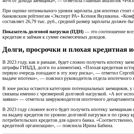
40% от дохода заемщика», — отметила главный аналитик «Рос
При оценке оптимального уровня зарплаты для ипотеки стоит о
банковским рейтингам «Эксперт РА» Ксения Якушкина. «Комфо
составляет 26,79 тыс. руб., средний размер зарплаты должен бы
Показатель долговой нагрузки (ПДН)
— это соотношение всех
кредитам и займам к сумме ежемесячных доходов.
Долги, просрочки и плохая кредитная 
В 2023 году, как и раньше, будет сложно получить ипотеку з
штрафы ГИБДД, долги по алиментам). «Плохая кредитная истор
первую очередь попадают в эту зону риска», — отметил Сергей
выдаче ипотеки», — пояснил руководитель отдела ипотечног
В зоне риска остаются категории потенциальных заемщиков, у
связаны именно с чрезмерной долговой нагрузкой. «А вот испол
заявки» — отметила замруководителя ипотечного департамент
В 2023 году сложнее всего будет получить ипотеку заемщикам 
на выдачу кредитов по уровню долговой нагрузки и по сроку к
потребительских кредитов для одного банка. «Соответственно
кредитной организации», — пояснила Ирина Бабина.