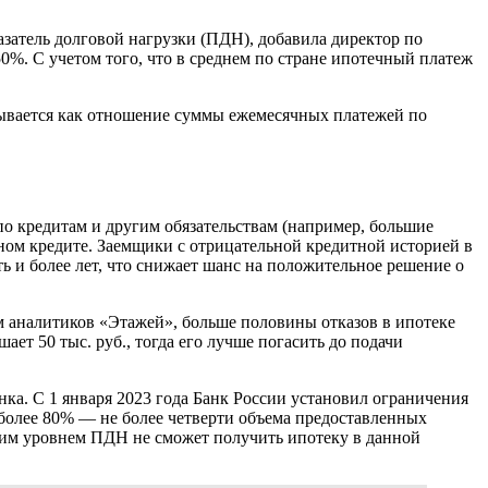
азатель долговой нагрузки (ПДН), добавила директор по
%. С учетом того, что в среднем по стране ипотечный платеж
тывается как отношение суммы ежемесячных платежей по
по кредитам и другим обязательствам (например, большие
ном кредите. Заемщики с отрицательной кредитной историей в
ь и более лет, что снижает шанс на положительное решение о
ым аналитиков «Этажей», больше половины отказов в ипотеке
ет 50 тыс. руб., тогда его лучше погасить до подачи
нка. С 1 января 2023 года Банк России установил ограничения
 более 80% — не более четверти объема предоставленных
оким уровнем ПДН не сможет получить ипотеку в данной