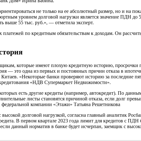
банк Дом» Ирина Бабина.
риентироваться не только на ее абсолютный размер, но и на пок
ртным уровнем долговой нагрузки является значение ПДН до 50
ть выше 55 тыс. руб.», — отметила эксперт.
 платежей по кредитным обязательствам к доходам. Он рассчи
история
аемщикам, которые имеют плохую кредитную историю, просрочки 
ия — это одна из первых и постоянных причин отказа в ипотеч
 Китаев. «Некоторые банки проверяют историю за последние пят
о кредитования «НДВ Супермаркет Недвижимости».
 которых есть другие кредиты (например, автокредит). По данн
нительные листы становятся причиной отказа, если долг превыша
а федеральной компании «Этажи» Татьяна Решетникова
с высокой долговой нагрузкой, согласна главный аналитик Росба
редита. В первом квартале 2023 года лимит для кредитов с ПДН
, если данный норматив в банке будет исчерпан, заемщик с выс